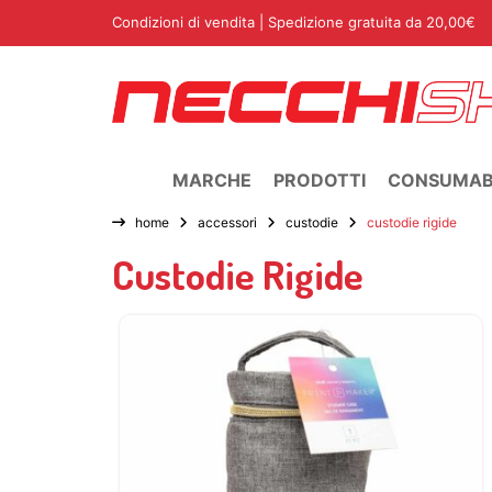
Condizioni di vendita
| Spedizione gratuita da 20,00€
MARCHE
PRODOTTI
CONSUMABI
home
accessori
custodie
custodie rigide
Custodie Rigide