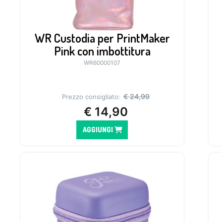
WR Custodia per PrintMaker
Pink con imbottitura
WR60000107
€
24,99
Prezzo consigliato:
€
14,90
AGGIUNGI