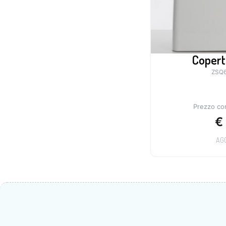
Copert
ZSQ
Prezzo con
€
AG