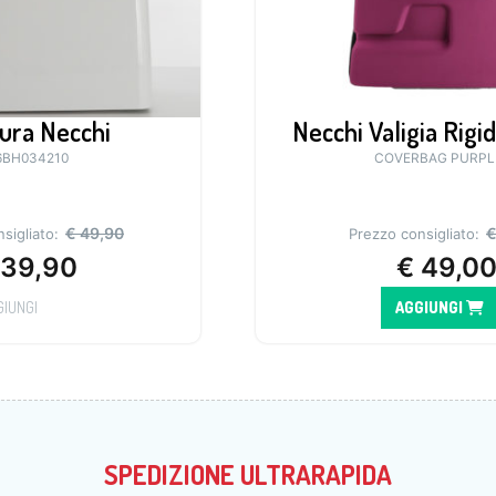
ura Necchi
Necchi Valigia Rigi
6BH034210
COVERBAG PURPL
€
49,90
sigliato:
Prezzo consigliato:
39,90
€
49,0
GIUNGI
AGGIUNGI
SPEDIZIONE ULTRARAPIDA