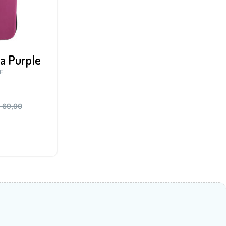
da Purple
E
€
69,90
0