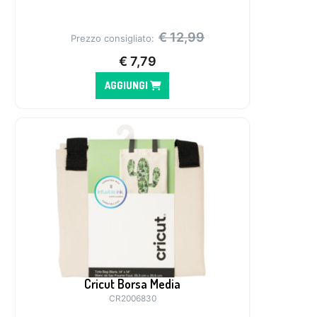
€
12,99
Prezzo consigliato:
€
7,79
AGGIUNGI
Cricut Borsa Media
CR2006830