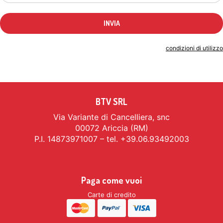
Indicando il tuo indirizzo email accetti le
condizioni di utilizzo
BTV SRL
Via Variante di Cancelliera, snc
00072 Ariccia (RM)
P.I. 14873971007 – tel. +39.06.93492003
Paga come vuoi
Carte di credito