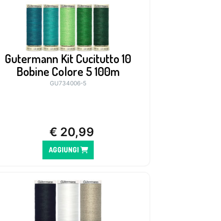
Gutermann Kit Cucitutto 10
Bobine Colore 5 100m
GU734006-5
€
20,99
AGGIUNGI