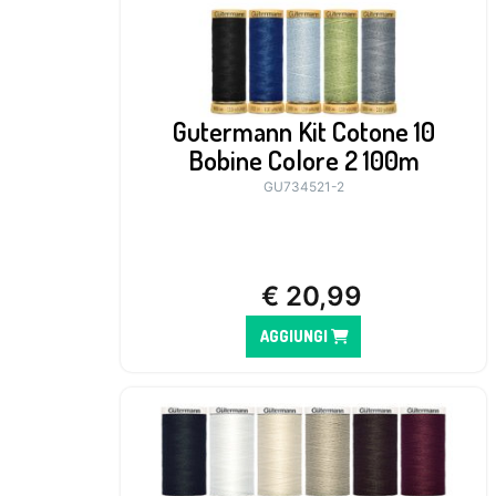
Gutermann Kit Cotone 10
Bobine Colore 2 100m
GU734521-2
€
20,99
AGGIUNGI