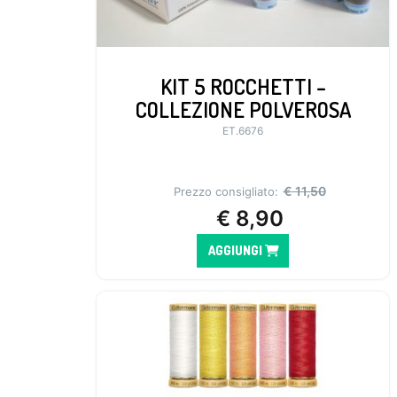
KIT 5 ROCCHETTI –
COLLEZIONE POLVEROSA
ET.6676
€
11,50
Prezzo consigliato:
€
8,90
AGGIUNGI