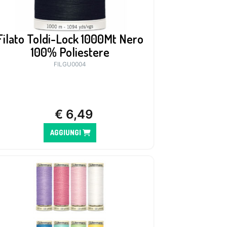
Filato Toldi-Lock 1000Mt Nero
100% Poliestere
FILGU0004
€
6,49
AGGIUNGI