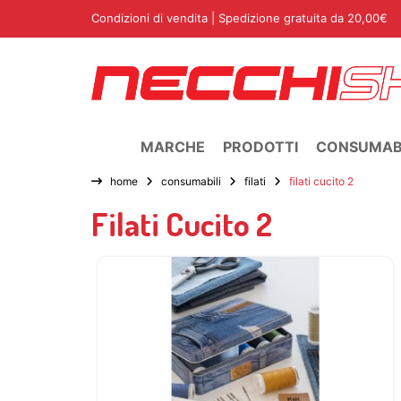
Condizioni di vendita
| Spedizione gratuita da 20,00€
MARCHE
PRODOTTI
CONSUMABI
home
consumabili
filati
filati cucito 2
Filati Cucito 2