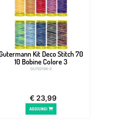
Gutermann Kit Deco Stitch 70
10 Bobine Colore 3
GU702166-3
€
23,99
AGGIUNGI