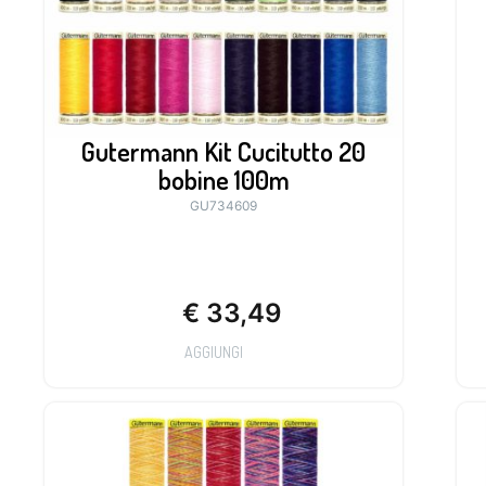
Gutermann Kit Cucitutto 20
bobine 100m
GU734609
€
33,49
AGGIUNGI