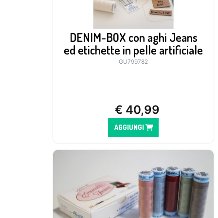
DENIM-BOX con aghi Jeans
ed etichette in pelle artificiale
GU799782
€
40,99
AGGIUNGI