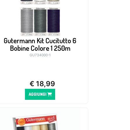
Gutermann Kit Cucitutto 6
Bobine Colore 1 250m
GU734000-1
€
18,99
AGGIUNGI