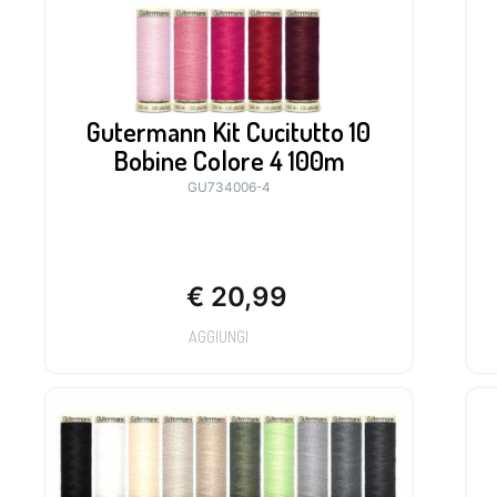
Gutermann Kit Cucitutto 10
Bobine Colore 4 100m
GU734006-4
€
20,99
AGGIUNGI