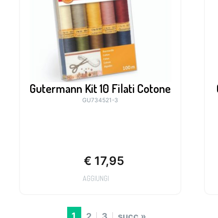
Gutermann Kit 10 Filati Cotone
GU734521-3
€
17,95
AGGIUNGI
1
2
3
succ »