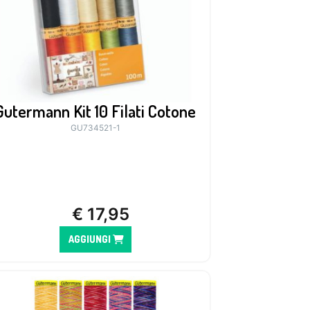
Gutermann Kit 10 Filati Cotone
GU734521-1
€
17,95
AGGIUNGI