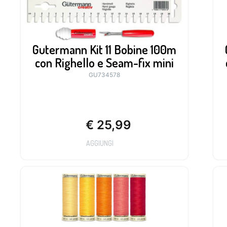
Gutermann Kit 11 Bobine 100m
con Righello e Seam-fix mini
GU734578
€
25,99
AGGIUNGI