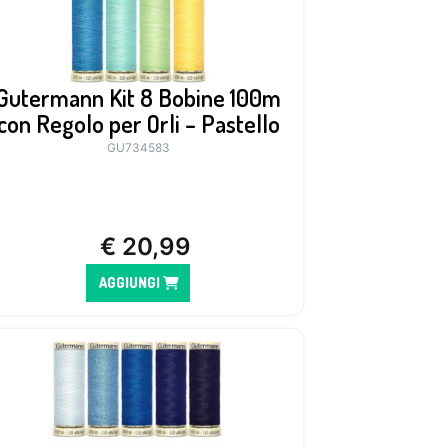
Gutermann Kit 8 Bobine 100m
con Regolo per Orli – Pastello
GU734583
€
20,99
AGGIUNGI