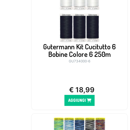
Gutermann Kit Cucitutto 6
Bobine Colore 6 250m
GU734000-6
€
18,99
AGGIUNGI