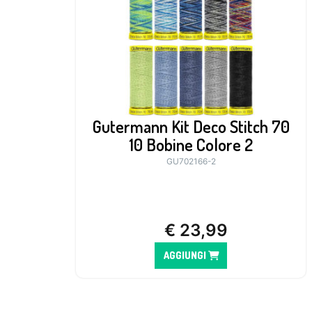
Gutermann Kit Deco Stitch 70
10 Bobine Colore 2
GU702166-2
€
23,99
AGGIUNGI