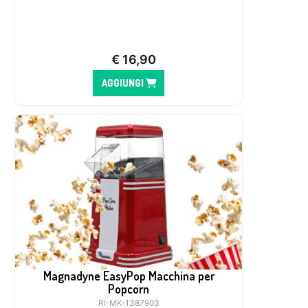
€
16,90
AGGIUNGI
Magnadyne EasyPop Macchina per
Popcorn
RI-MK-1387903