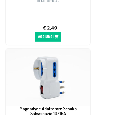
RI-ME-0120142
€
2,49
AGGIUNGI
Magnadyne Adattatore Schuko
Salvaspazio 10/16A