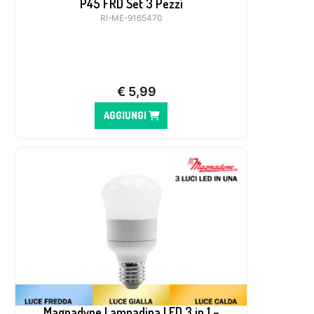
P45 FRD Set 3 Pezzi
RI-ME-9165470
€
5,99
AGGIUNGI
Magnadyne Lampadina LED 3 in 1 –