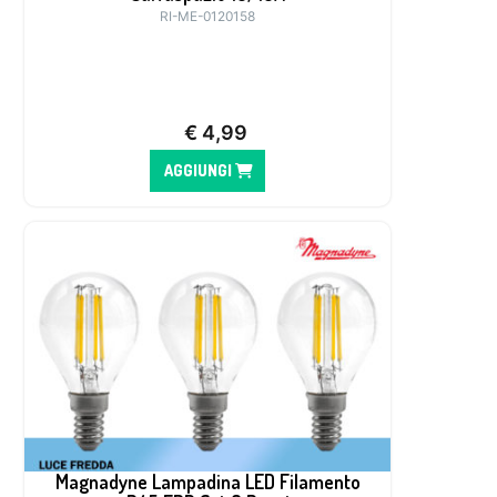
RI-ME-0120158
€
4,99
AGGIUNGI
Magnadyne Lampadina LED Filamento