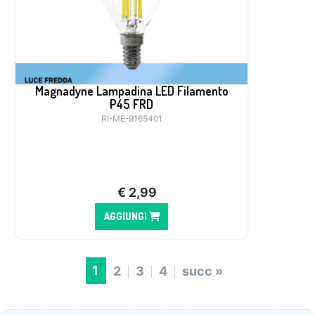
Magnadyne Lampadina LED Filamento
P45 FRD
RI-ME-9165401
€
2,99
AGGIUNGI
1
2
3
4
succ »