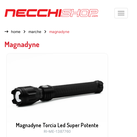
Toggle n
home
marche
magnadyne
Magnadyne
Magnadyne Torcia Led Super Potente
RI-ME-1387760