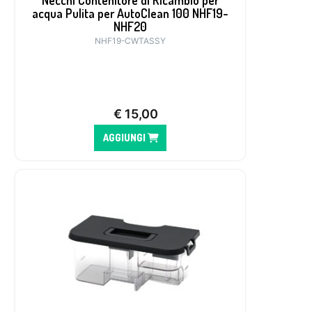
Necchi Contenitore di Ricambio per
acqua Pulita per AutoClean 100 NHF19-
NHF20
NHF19-CWTASSY
€
15,00
AGGIUNGI