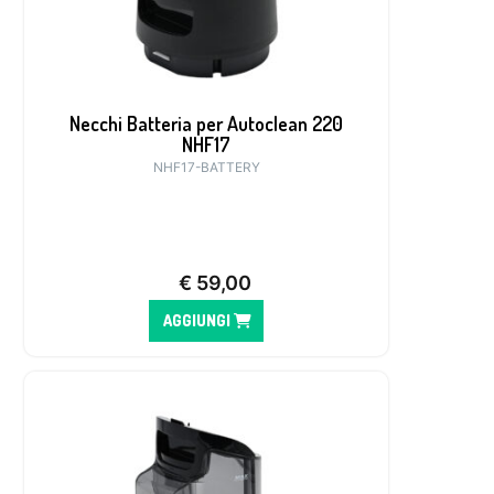
Necchi Batteria per Autoclean 220
NHF17
NHF17-BATTERY
€
59,00
AGGIUNGI