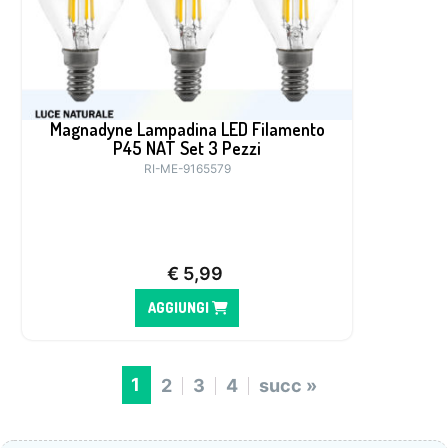
Magnadyne Lampadina LED Filamento
P45 NAT Set 3 Pezzi
RI-ME-9165579
€
5,99
AGGIUNGI
1
2
3
4
succ »