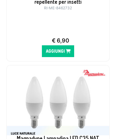
repellente per insetti
RI-ME-8462732
€
6,90
AGGIUNGI
Magnadyne Lampadina LED C35 NAT