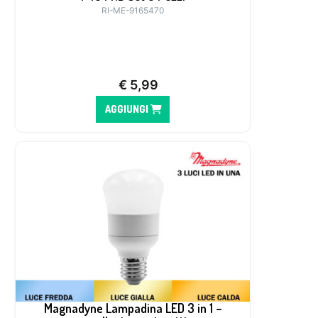
RI-ME-9165470
€
5,99
AGGIUNGI
Magnadyne Lampadina LED 3 in 1 –