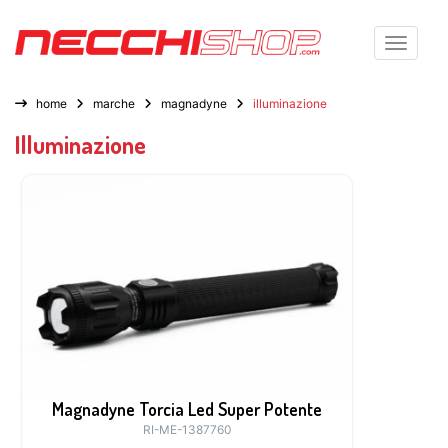
Toggle n
home
marche
magnadyne
illuminazione
Illuminazione
Magnadyne Torcia Led Super Potente
RI-ME-1387760