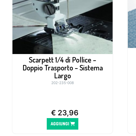
Scarpett 1/4 di Pollice –
Doppio Trasporto – Sistema
Largo
202-235-008
€
23,96
AGGIUNGI