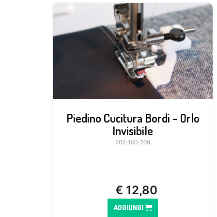
Piedino Cucitura Bordi – Orlo
Invisibile
202-100-209
€
12,80
AGGIUNGI