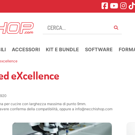
LI
ACCESSORI
KIT E BUNDLE
SOFTWARE
FORM
 excellence
 ed eXcellence
 920
china per cucire con larghezza massima di punto 9mm.
er avere conferma della compatibilità, oppure a info@necchishop.com