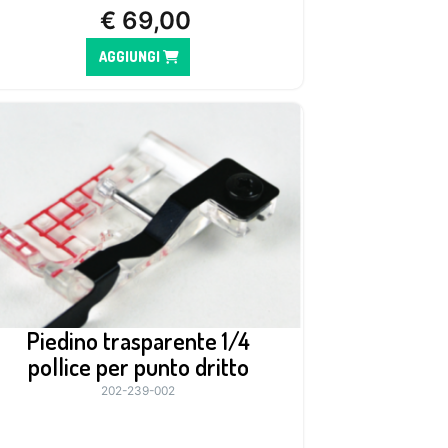
€
69,00
AGGIUNGI
Piedino trasparente 1/4
pollice per punto dritto
202-239-002