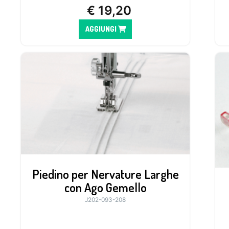
€
19,20
AGGIUNGI
Piedino per Nervature Larghe
con Ago Gemello
J202-093-208