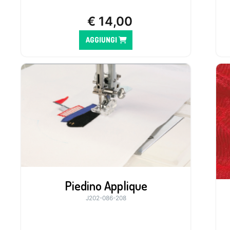
€
14,00
AGGIUNGI
Piedino Applique
J202-086-208