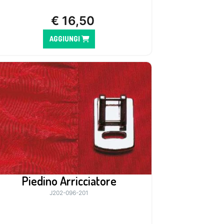
€
16,50
AGGIUNGI
Piedino Arricciatore
J202-096-201