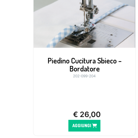
Piedino Cucitura Sbieco –
Bordatore
202-099-204
€
26,00
AGGIUNGI