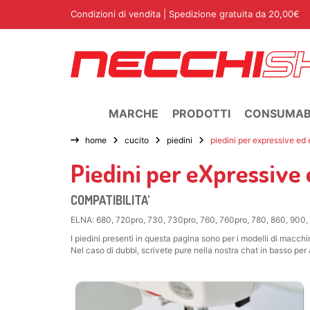
Condizioni di vendita
| Spedizione gratuita da 20,00€
MARCHE
PRODOTTI
CONSUMABI
home
cucito
piedini
piedini per expressive ed
Piedini per eXpressive
COMPATIBILITA'
ELNA: 680, 720pro, 730, 730pro, 760, 760pro, 780, 860, 900,
I piedini presenti in questa pagina sono per i modelli di mac
Nel caso di dubbi, scrivete pure nella nostra chat in basso p