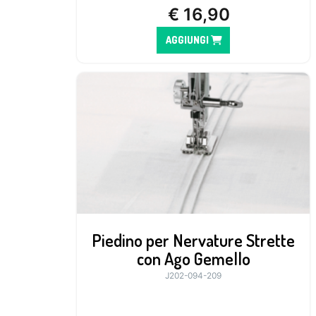
€
16,90
AGGIUNGI
Piedino per Nervature Strette
con Ago Gemello
J202-094-209