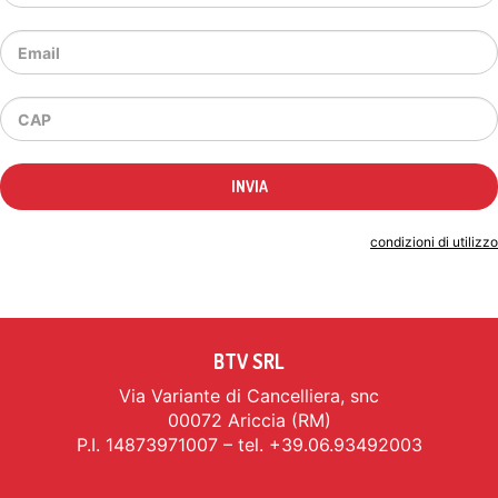
Indicando il tuo indirizzo email accetti le
condizioni di utilizzo
BTV SRL
Via Variante di Cancelliera, snc
00072 Ariccia (RM)
P.I. 14873971007 – tel. +39.06.93492003