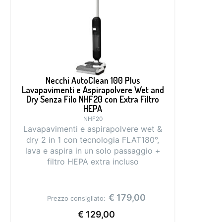
Necchi AutoClean 100 Plus
Lavapavimenti e Aspirapolvere Wet and
Dry Senza Filo NHF20 con Extra Filtro
HEPA
NHF20
Lavapavimenti e aspirapolvere wet &
dry 2 in 1 con tecnologia FLAT180°,
lava e aspira in un solo passaggio +
filtro HEPA extra incluso
€
179,00
Prezzo consigliato:
€
129,00