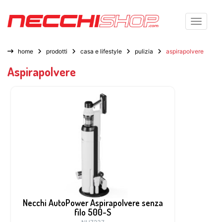
Toggle n
home
prodotti
casa e lifestyle
pulizia
aspirapolvere
Aspirapolvere
Necchi AutoPower Aspirapolvere senza
filo 500-S