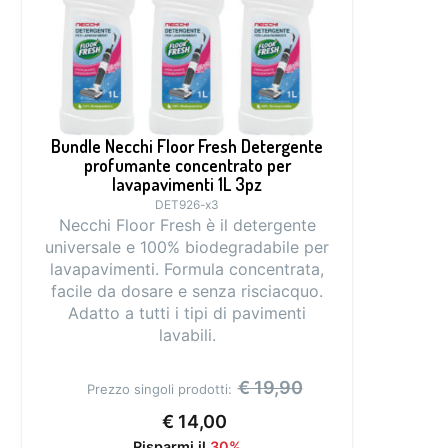
Bundle Necchi Floor Fresh Detergente
profumante concentrato per
lavapavimenti 1L 3pz
DET926-x3
Necchi Floor Fresh è il detergente
universale e 100% biodegradabile per
lavapavimenti. Formula concentrata,
facile da dosare e senza risciacquo.
Adatto a tutti i tipi di pavimenti
lavabili.
€
19,90
Prezzo singoli prodotti:
€
14,00
Risparmi il
30%