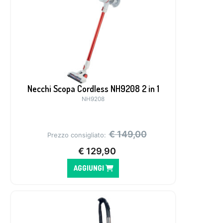
Necchi Scopa Cordless NH9208 2 in 1
NH9208
€
149,00
Prezzo consigliato:
€
129,90
AGGIUNGI