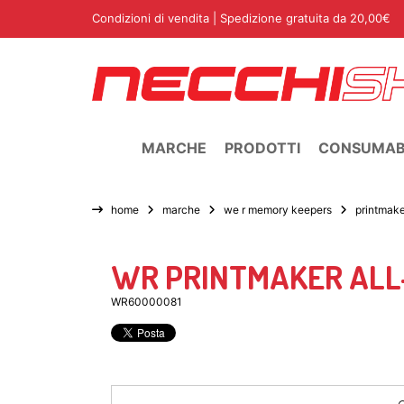
Condizioni di vendita
| Spedizione gratuita da 20,00€
MARCHE
PRODOTTI
CONSUMABI
home
marche
we r memory keepers
printmak
WR PRINTMAKER ALL-
WR60000081