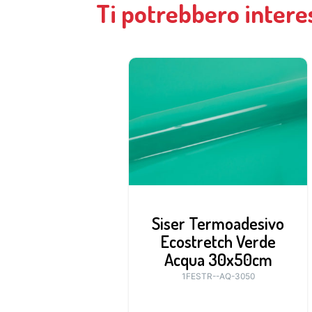
Ti potrebbero intere
Siser Termoadesivo
Ecostretch Verde
Acqua 30x50cm
1FESTR--AQ-3050