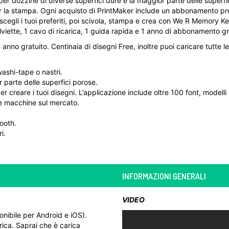
per dozzine di diverse superfici dure e la maggior parte delle superfi
er la stampa. Ogni acquisto di PrintMaker include un abbonamento pre
i scegli i tuoi preferiti, poi scivola, stampa e crea con We R Memory K
lviette, 1 cavo di ricarica, 1 guida rapida e 1 anno di abbonamento gr
anno gratuito. Centinaia di disegni Free, inoltre puoi caricare tutte 
washi-tape o nastri.
r parte delle superfici porose.
er creare i tuoi disegni. L’applicazione include oltre 100 font, modelli 
ltre macchine sul mercato.
tooth.
i.
INFORMAZIONI GENERALI
VIDEO
onibile per Android e iOS).
rica. Saprai che è carica