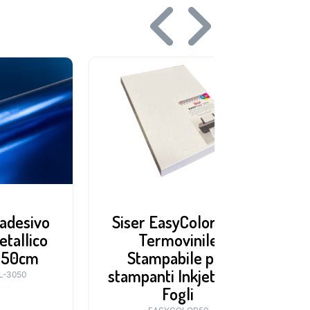
adesivo
Siser EasyColorDTV
etallico
Termovinile
x50cm
Stampabile per
stampanti Inkjet – 50
L-3050
Fogli