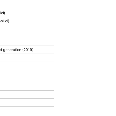
ici)
llici)
nd generation (2019)