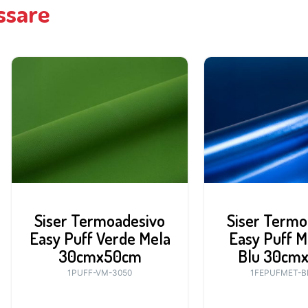
ssare
Siser Termoadesivo
Siser Termo
Easy Puff Verde Mela
Easy Puff M
30cmx50cm
Blu 30cm
1PUFF-VM-3050
1FEPUFMET-B