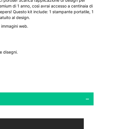
ci porose! Scarica l’applicazione di design per
mium di 1 anno, così avrai accesso a centinaia di
eepers! Questo kit include: 1 stampante portatile, 1
atuito al design.
le immagini web.
e disegni.