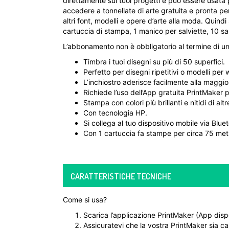
direttamente sui tuoi progetti e può essere usata 
accedere a tonnellate di arte gratuita e pronta p
altri font, modelli e opere d’arte alla moda. Quind
cartuccia di stampa, 1 manico per salviette, 10 sa
L’abbonamento non è obbligatorio al termine di un 
Timbra i tuoi disegni su più di 50 superfici.
Perfetto per disegni ripetitivi o modelli per 
L’inchiostro aderisce facilmente alla maggio
Richiede l’uso dell’App gratuita PrintMaker p
Stampa con colori più brillanti e nitidi di a
Con tecnologia HP.
Si collega al tuo dispositivo mobile via Blue
Con 1 cartuccia fa stampe per circa 75 metr
CARATTERISTICHE TECNICHE
Come si usa?
Scarica l’applicazione PrintMaker (App disp
Assicuratevi che la vostra PrintMaker sia ca