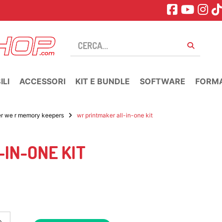
LI
ACCESSORI
KIT E BUNDLE
SOFTWARE
FORM
er we r memory keepers
wr printmaker all-in-one kit
IN-ONE KIT