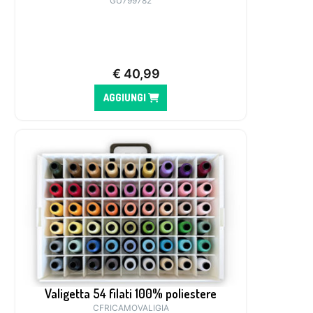
GU799782
€
40,99
AGGIUNGI
Valigetta 54 filati 100% poliestere
CFRICAMOVALIGIA