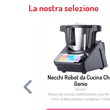
La nostra selezione
Necchi Robot da Cucina Ch
Genio
NK3501
Robot da cucina multifunzione con Wi-
+500 ricette incluse e potenza 1700