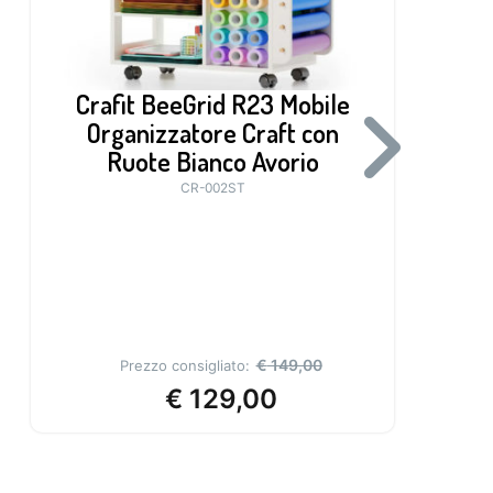
Crafit BeeGrid R23 Mobile
Organizzatore Craft con
M
Ruote Bianco Avorio
WI
CR-002ST
€
149,00
Prezzo consigliato:
€
129,00