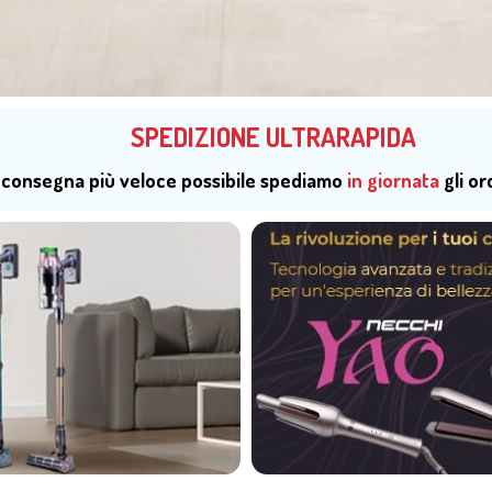
SPEDIZIONE ULTRARAPIDA
la consegna più veloce possibile spediamo
in giornata
gli or