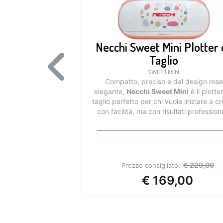
Necchi Sweet Mini Plotter 
Taglio
SWEETMINI
Compatto, preciso e dal design rosa
elegante,
Necchi Sweet Mini
è il plotte
taglio perfetto per chi vuole iniziare a c
con facilità, ma con risultati professiona
In offerta fino al 10 agosto 2026
€
229,00
Prezzo consigliato:
€
169,00