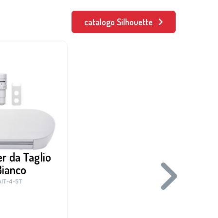
catalogo Silhouette
er da Taglio
Silhouette Plotter da Ta
Bianco
Cameo Pro MK-II – Area t
61 cm
IT-4-5T
SH-SILH-CAMEO-PRO-2-5