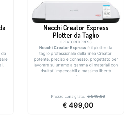
da
Necchi Creator Express
Plotter da Taglio
CREATOREXPRESS
Necchi Creator Express
è il plotter da
r da
taglio professionale della linea Creator:
reare
potente, preciso e connesso, progettato per
li.
lavorare su un’ampia gamma di materiali con
risultati impeccabili e massima libertà
creativa.
In offerta fino al 10 agosto 2026
€
549,00
Prezzo consigliato:
€
499,00