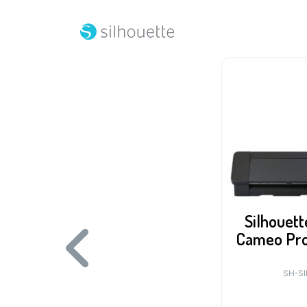
lhouette Plotter da Taglio
Silhouett
Portrait 4 Bianco
Cameo Pro 
SH-SILH-PORTRAIT-4-5T
SH-S