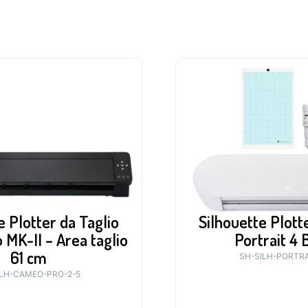
e Plotter da Taglio
Silhouette Plott
MK-II – Area taglio
Portrait 4 
61 cm
SH-SILH-PORTRA
ILH-CAMEO-PRO-2-5