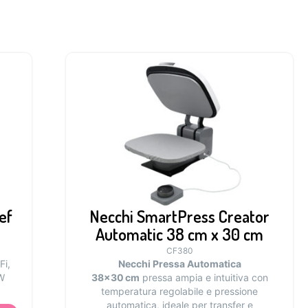
ef
Necchi SmartPress Creator
Automatic 38 cm x 30 cm
CF380
Fi,
Necchi Pressa Automatica
W
38×30 cm
pressa ampia e intuitiva con
temperatura regolabile e pressione
automatica, ideale per transfer e