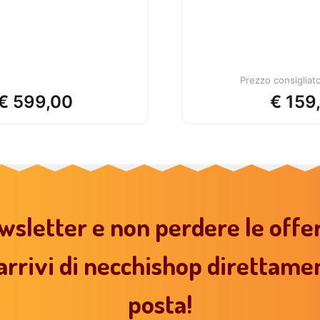
Prezzo consigliato
€
599,00
€
159
ewsletter e non perdere le offe
 arrivi di necchishop direttamen
posta!