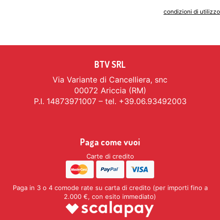
Indicando il tuo indirizzo email accetti le
condizioni di utilizzo
BTV SRL
Via Variante di Cancelliera, snc
00072 Ariccia (RM)
P.I. 14873971007 – tel. +39.06.93492003
Paga come vuoi
Carte di credito
Paga in 3 o 4 comode rate su carta di credito (per importi fino a
2.000 €, con esito immediato)