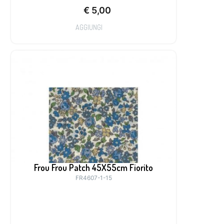
€
5,00
AGGIUNGI
Frou Frou Patch 45X55cm Fiorito
FR4607-1-15