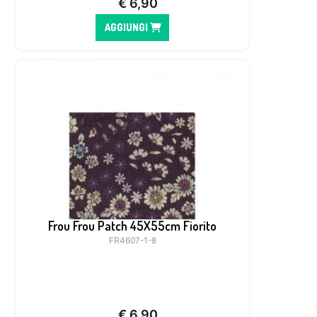
€
6,90
AGGIUNGI
Frou Frou Patch 45X55cm Fiorito
FR4607-1-8
€
6,90