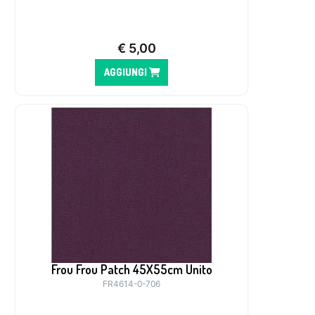
€
5,00
AGGIUNGI
Frou Frou Patch 45X55cm Unito
FR4614-0-706