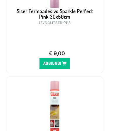
Siser Termoadesivo Sparkle Perfect
Pink 30x50cm
1FVDGLITSTR-PP3
€
9,00
AGGIUNGI