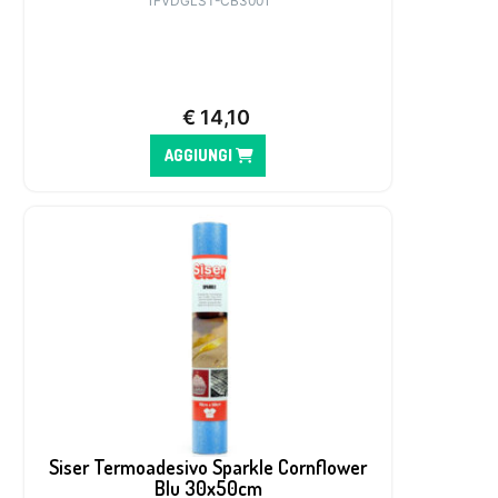
1FVDGLST-CB3001
€
14,10
AGGIUNGI
Siser Termoadesivo Sparkle Cornflower
Blu 30x50cm