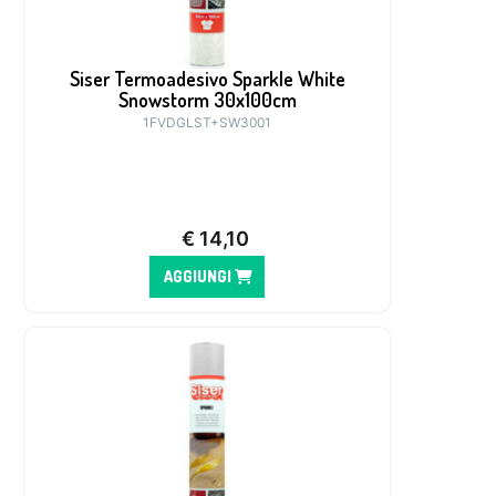
Siser Termoadesivo Sparkle White
Snowstorm 30x100cm
1FVDGLST+SW3001
€
14,10
AGGIUNGI