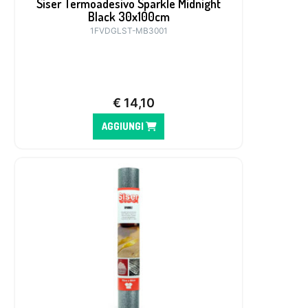
Siser Termoadesivo Sparkle Midnight
Black 30x100cm
1FVDGLST-MB3001
€
14,10
AGGIUNGI