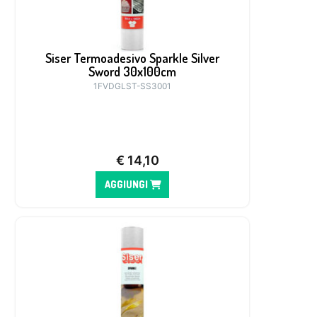
Siser Termoadesivo Sparkle Silver
Sword 30x100cm
1FVDGLST-SS3001
€
14,10
AGGIUNGI