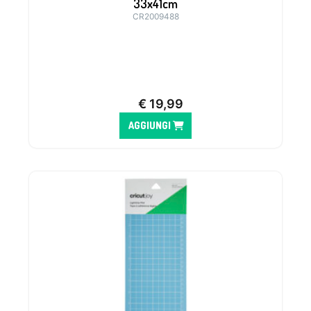
33x41cm
CR2009488
Tappetino per creare fino a 4 biglietti
contemporaneamente. Per Cricut Maker e
Cricut Explore.
€
19,99
AGGIUNGI