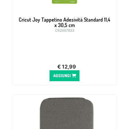
Cricut Joy Tappetino Adesività Standard 11,4
x 30,5 cm
CR2007932
Tappetino ideale per materiali come il
cartoncino, il vinile e l’Iron on
€
12,99
AGGIUNGI