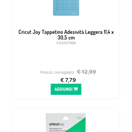
Cricut Joy Tappetino Adesività Leggera 11,4 x
30,5 cm
CR2007966
Tappetino ideale per materiali come la
carta da fotocopie, la carta pergamena o
il cartoncino sottile
€
12,99
Prezzo consigliato:
€
7,79
AGGIUNGI