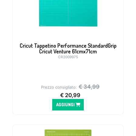
Cricut Tappetino Performance StandardGrip
Cricut Venture 61cmx71cm
CR2009975
.
€
34,99
Prezzo consigliato:
€
20,99
AGGIUNGI