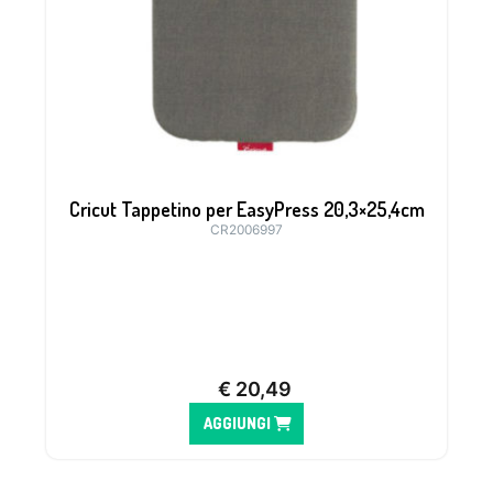
Cricut Tappetino per EasyPress 20,3×25,4cm
CR2006997
€
20,49
AGGIUNGI