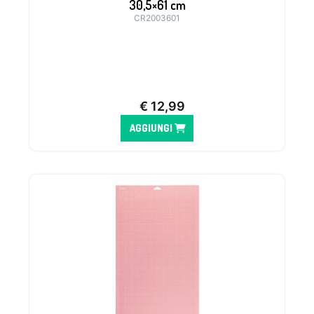
30,5×61 cm
CR2003601
Tappetino ideale per materiali come la
carta da fotocopie, carta pergamena o il
cartoncino sottile
€
12,99
AGGIUNGI