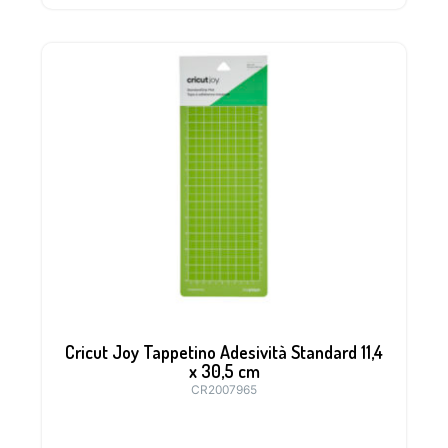
Cricut Joy Tappetino Adesività Standard 11,4
x 30,5 cm
CR2007965
Tappetino ideale per materiali come il