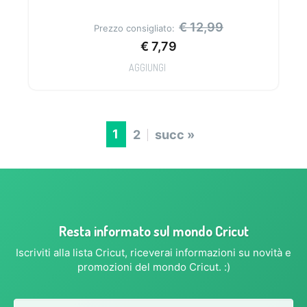
cartoncino, il vinile e l’Iron on
€
12,99
Prezzo consigliato:
€
7,79
AGGIUNGI
1
2
succ »
Resta informato sul mondo Cricut
Iscriviti alla lista Cricut, riceverai informazioni su novità e
promozioni del mondo Cricut. :)