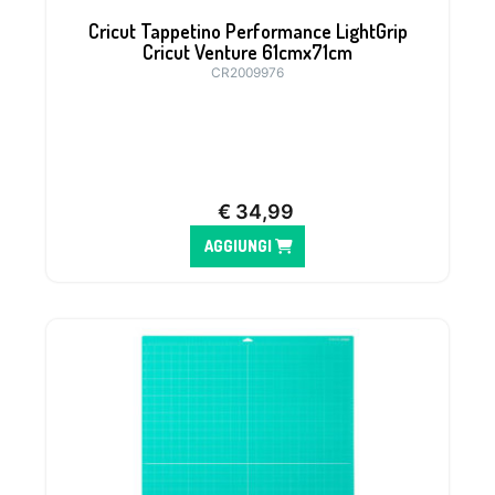
Cricut Tappetino Performance LightGrip
Cricut Venture 61cmx71cm
CR2009976
.
€
34,99
AGGIUNGI