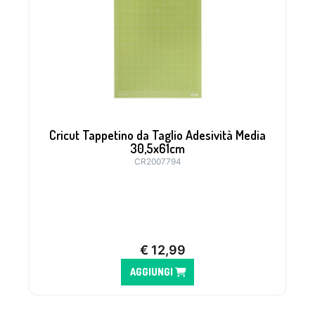
Cricut Tappetino da Taglio Adesività Media
30,5x61cm
CR2007794
Tappetino ideale per materiali come il
cartoncino, il vinile e l’Iron-on.
€
12,99
AGGIUNGI