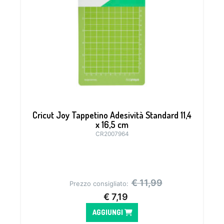
Cricut Joy Tappetino Adesività Standard 11,4
x 16,5 cm
CR2007964
Tappetino ideale per materiali come il
cartoncino, il vinile e l’Iron on
€
11,99
Prezzo consigliato:
€
7,19
AGGIUNGI