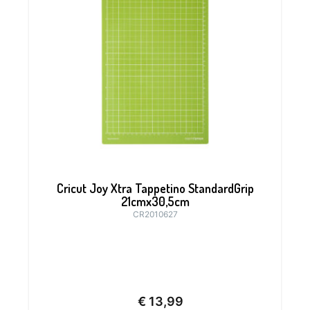
Cricut Joy Xtra Tappetino StandardGrip
21cmx30,5cm
CR2010627
€
13,99