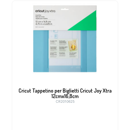
Cricut Tappetino per Biglietti Cricut Joy Xtra
12cmx16,8cm
CR2010625
Tappetino per creare fino a 4 biglietti
contemporaneamente. Per Cricut Joy Xtra.