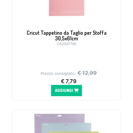
Cricut Tappetino da Taglio per Stoffa
30,5x61cm
CR2007790
Tappetino ideale per tutti i tipi di tessuto
non stabilizzato.
€
12,99
Prezzo consigliato:
€
7,79
AGGIUNGI