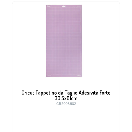
Cricut Tappetino da Taglio Adesività Forte
30,5x61cm
CR2003602
Tappetino ideale per materiali come il
cartone spesso o pressato, il foglio
magnetico, la gomma, la balsa, il tessuto