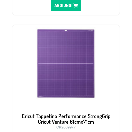
AGGIUNGI
Cricut Tappetino Performance StrongGrip
Cricut Venture 61cmx71cm
CR2009977