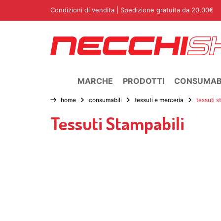
Condizioni di vendita
| Spedizione gratuita da 20,00€
MARCHE
PRODOTTI
CONSUMABI
home
consumabili
tessuti e merceria
tessuti s
Tessuti Stampabili