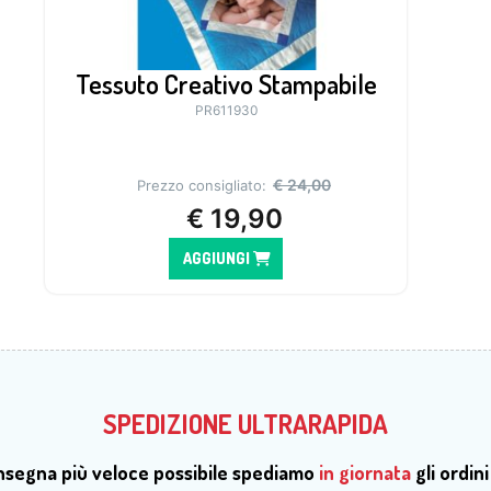
Tessuto Creativo Stampabile
PR611930
€
24,00
Prezzo consigliato:
€
19,90
AGGIUNGI
SPEDIZIONE ULTRARAPIDA
onsegna più veloce possibile spediamo
in giornata
gli ordini