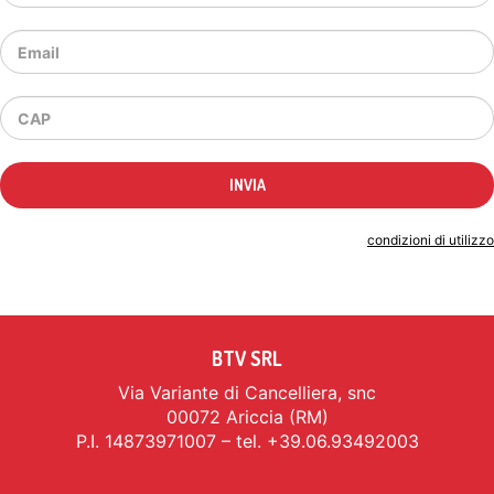
Indicando il tuo indirizzo email accetti le
condizioni di utilizzo
BTV SRL
Via Variante di Cancelliera, snc
00072 Ariccia (RM)
P.I. 14873971007 – tel. +39.06.93492003