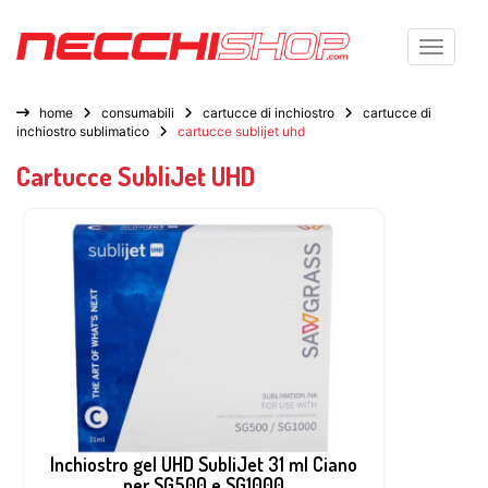
Toggle n
home
consumabili
cartucce di inchiostro
cartucce di
inchiostro sublimatico
cartucce sublijet uhd
Cartucce SubliJet UHD
Inchiostro gel UHD SubliJet 31 ml Ciano
per SG500 e SG1000