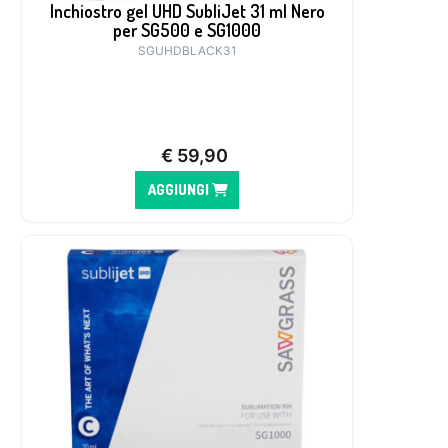
Inchiostro gel UHD SubliJet 31 ml Nero
per SG500 e SG1000
SGUHDBLACK31
€
59,90
AGGIUNGI