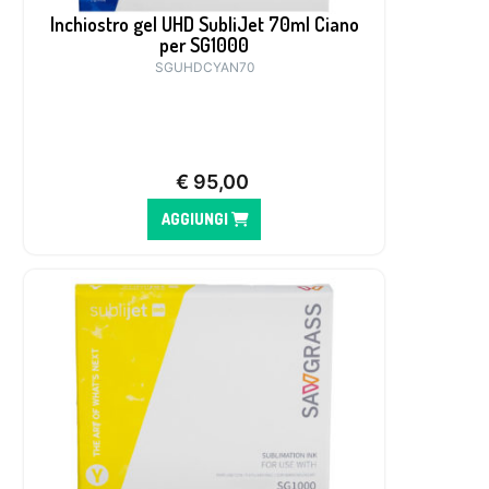
Inchiostro gel UHD SubliJet 70ml Ciano
per SG1000
SGUHDCYAN70
€
95,00
AGGIUNGI