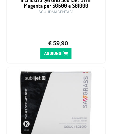
Inchiostro gel UHD SubliJet 31 ml
Magenta per SG500 e SG1000
SGUHDMAGENTA31
€
59,90
AGGIUNGI