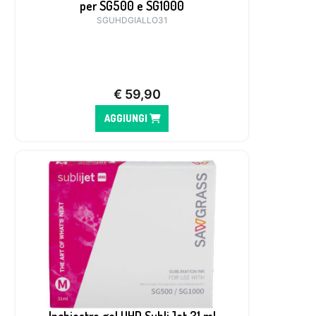
per SG500 e SG1000
SGUHDGIALLO31
€
59,90
AGGIUNGI