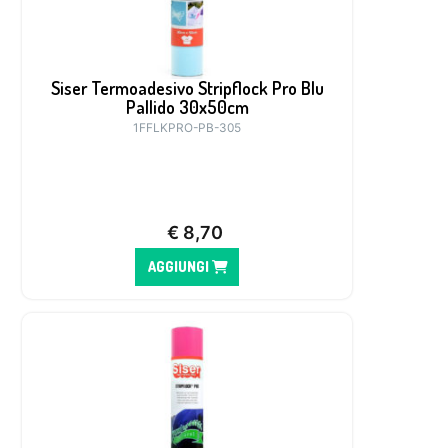
Siser Termoadesivo Stripflock Pro Blu
Pallido 30x50cm
1FFLKPRO-PB-305
€
8,70
AGGIUNGI