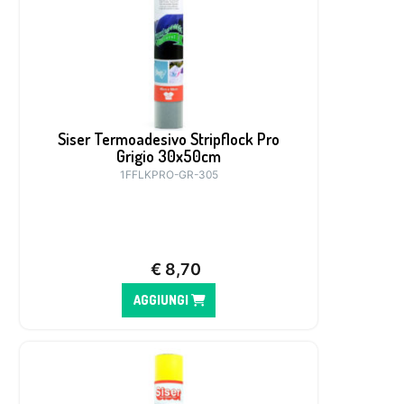
Siser Termoadesivo Stripflock Pro
Grigio 30x50cm
1FFLKPRO-GR-305
€
8,70
AGGIUNGI