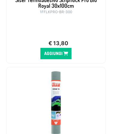
Siser Termoadesivo Stripflock Pro Blu
Royal 30x100cm
1FFLKPRO-BR-300
€
13,80
AGGIUNGI