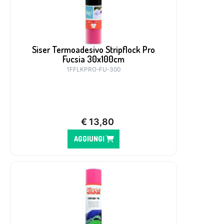
Siser Termoadesivo Stripflock Pro
Fucsia 30x100cm
1FFLKPRO-FU-300
€
13,80
AGGIUNGI