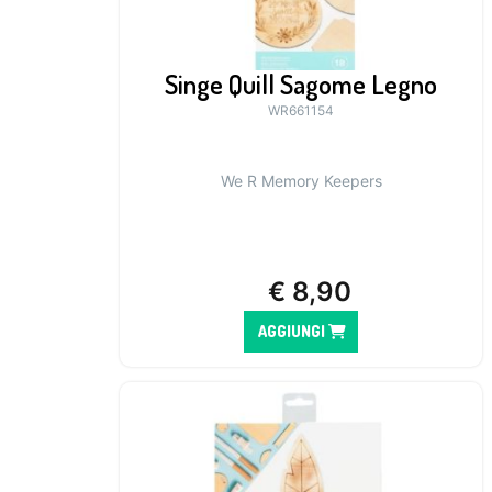
Singe Quill Sagome Legno
WR661154
We R Memory Keepers
€
8,90
AGGIUNGI