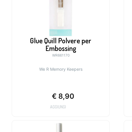
Glue Quill Polvere per
Embossing
WR661170
We R Memory Keepers
€
8,90
AGGIUNGI