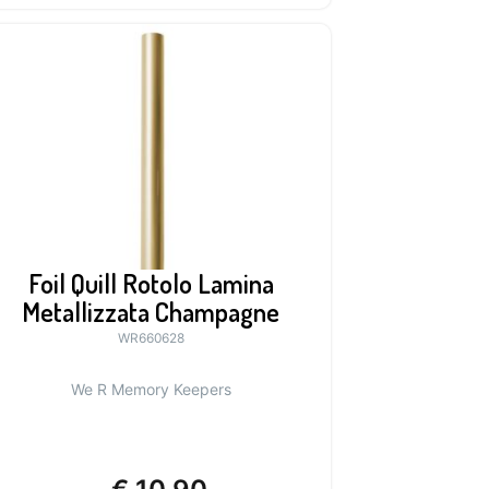
Foil Quill Rotolo Lamina
Metallizzata Champagne
WR660628
We R Memory Keepers