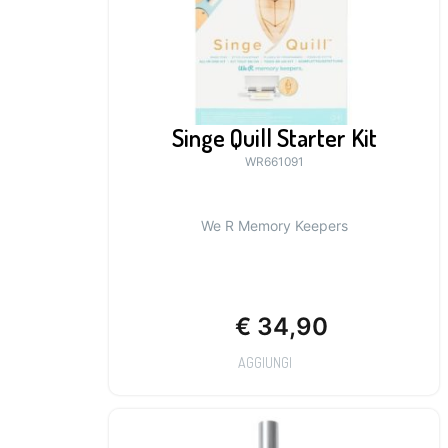
Singe Quill Starter Kit
WR661091
We R Memory Keepers
€
34,90
AGGIUNGI