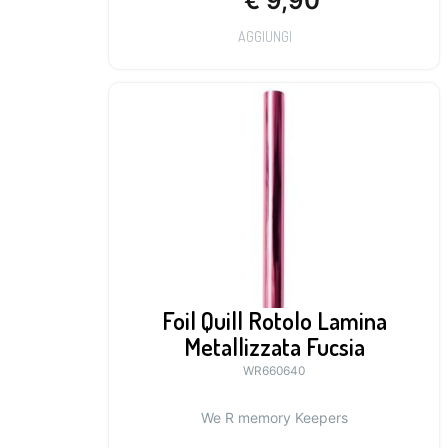
€
9,90
AGGIUNGI
Foil Quill Rotolo Lamina
Metallizzata Fucsia
WR660640
We R memory Keepers