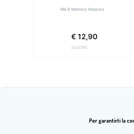
We R Memory Keepers
€
12,90
AGGIUNGI
Per garantirti la c