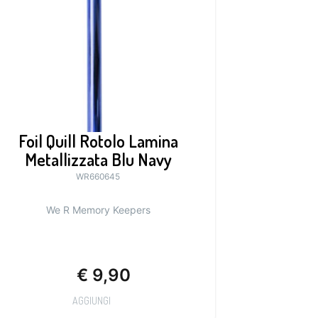
Foil Quill Rotolo Lamina
Metallizzata Blu Navy
WR660645
We R Memory Keepers
€
9,90
AGGIUNGI