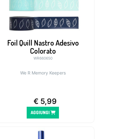
Foil Quill Nastro Adesivo
Colorato
WR660650
We R Memory Keepers
€
5,99
AGGIUNGI