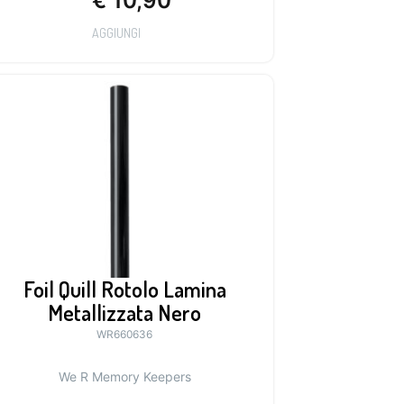
€
10,90
AGGIUNGI
Foil Quill Rotolo Lamina
Metallizzata Nero
WR660636
We R Memory Keepers