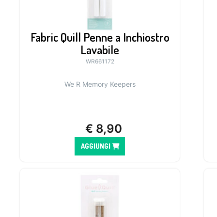
Fabric Quill Penne a Inchiostro
Lavabile
WR661172
We R Memory Keepers
€
8,90
AGGIUNGI