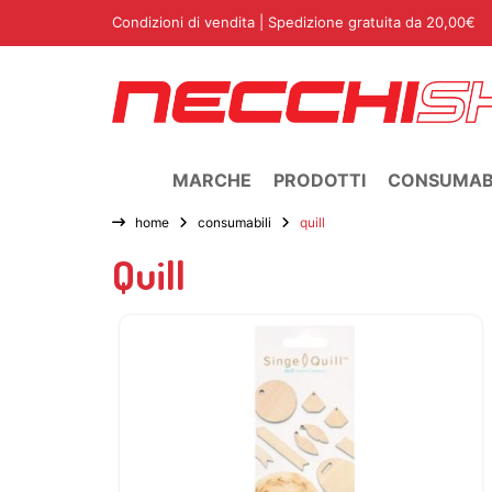
Condizioni di vendita
| Spedizione gratuita da 20,00€
MARCHE
PRODOTTI
CONSUMABI
home
consumabili
quill
Quill