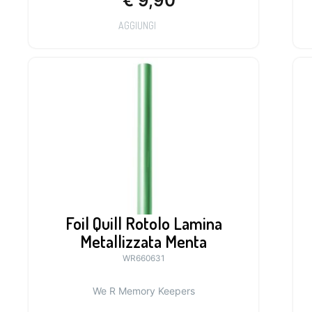
€
9,90
AGGIUNGI
Foil Quill Rotolo Lamina
Metallizzata Menta
WR660631
We R Memory Keepers