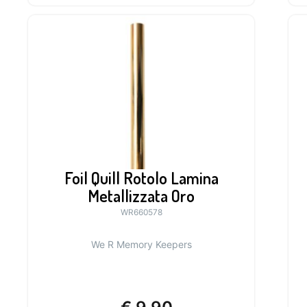
Foil Quill Rotolo Lamina
Metallizzata Oro
WR660578
We R Memory Keepers