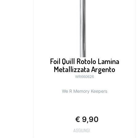
Foil Quill Rotolo Lamina
Metallizzata Argento
WR660626
We R Memory Keepers
€
9,90
AGGIUNGI