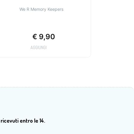
We R Memory Keepers
€
9,90
AGGIUNGI
 ricevuti entro le 14.