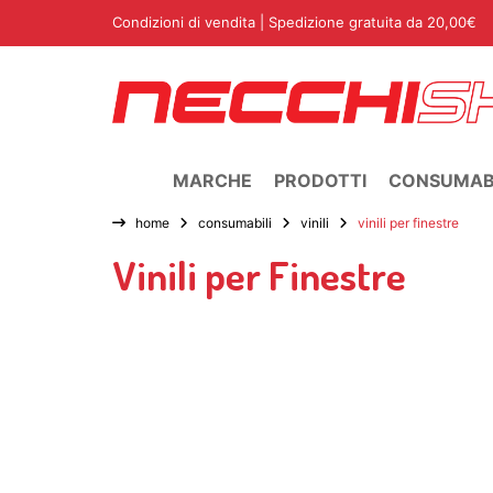
Condizioni di vendita
| Spedizione gratuita da 20,00€
MARCHE
PRODOTTI
CONSUMABI
home
consumabili
vinili
vinili per finestre
Vinili per Finestre