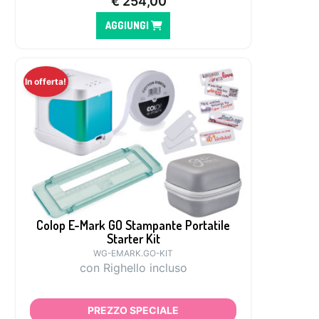
€
254,00
AGGIUNGI
In offerta!
Colop E-Mark GO Stampante Portatile
Starter Kit
WG-EMARK.GO-KIT
con Righello incluso
PREZZO SPECIALE