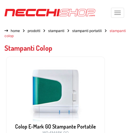
Toggle n
home
prodotti
stampanti
stampanti portatili
stampanti
colop
Stampanti Colop
Colop E-Mark GO Stampante Portatile
WG-EMARK.GO