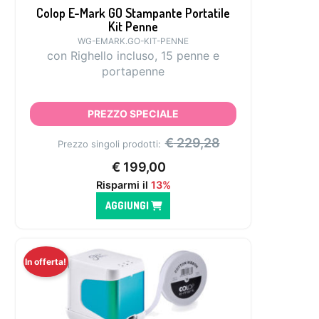
Colop E-Mark GO Stampante Portatile
Kit Penne
WG-EMARK.GO-KIT-PENNE
con Righello incluso, 15 penne e
portapenne
PREZZO SPECIALE
€
229,28
Prezzo singoli prodotti:
€
199,00
Risparmi il
13%
AGGIUNGI
In offerta!