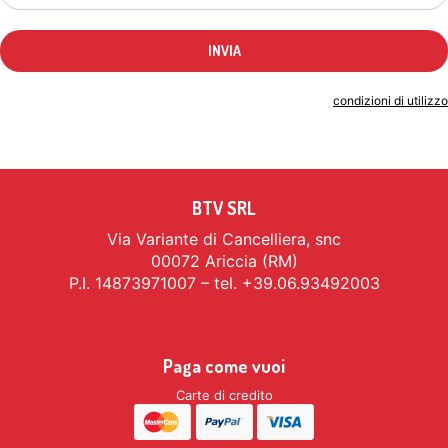
Indicando il tuo indirizzo email accetti le
condizioni di utilizzo
BTV SRL
Via Variante di Cancelliera, snc
00072 Ariccia (RM)
P.I. 14873971007 – tel. +39.06.93492003
Paga come vuoi
Carte di credito