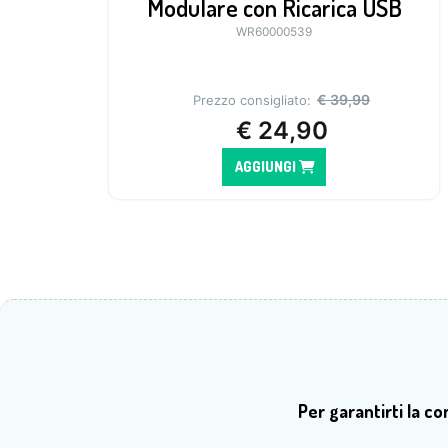
Modulare con Ricarica USB
WR60000539
€
39,99
Prezzo consigliato:
€
24,90
AGGIUNGI
Per garantirti la c