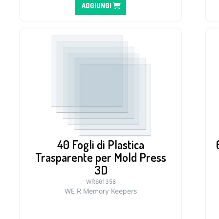
AGGIUNGI
40 Fogli di Plastica
Trasparente per Mold Press
3D
WR661358
WE R Memory Keepers