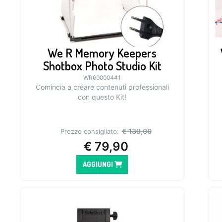
We R Memory Keepers
Shotbox Photo Studio Kit
WR60000441
Comincia a creare contenuti professionali
con questo Kit!
€
139,00
Prezzo consigliato:
€
79,90
AGGIUNGI