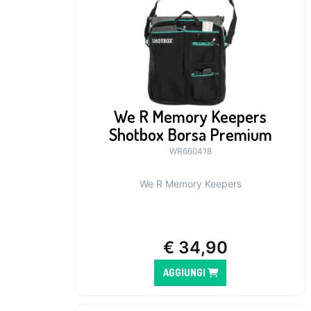
We R Memory Keepers
Shotbox Borsa Premium
WR660418
We R Memory Keepers
€
34,90
AGGIUNGI