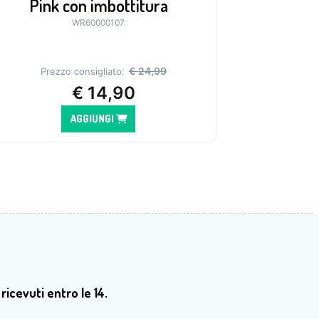
Pink con imbottitura
WR60000107
€
24,99
Prezzo consigliato:
€
14,90
AGGIUNGI
 ricevuti entro le 14.