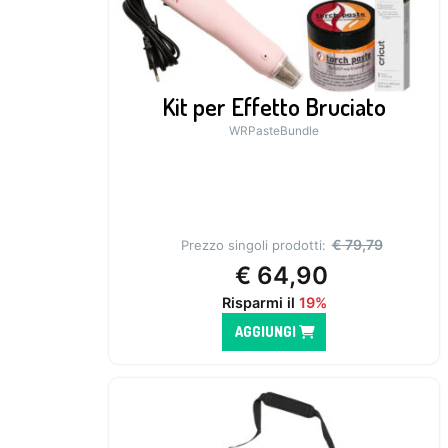
Kit per Effetto Bruciato
WRPasteBundle
€
79,79
Prezzo singoli prodotti:
€
64,90
Risparmi il
19%
AGGIUNGI