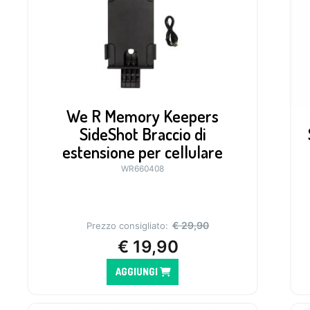
We R Memory Keepers
SideShot Braccio di
estensione per cellulare
WR660408
€
29,90
Prezzo consigliato:
€
19,90
AGGIUNGI