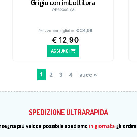
Grigio con imbottitura
WR60000108
€
24,99
Prezzo consigliato:
€
12,90
AGGIUNGI
1
2
3
4
succ »
SPEDIZIONE ULTRARAPIDA
onsegna più veloce possibile spediamo
in giornata
gli ordini