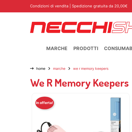
Condizioni di vendita
| Spedizione gratuita da 20,00€
MARCHE
PRODOTTI
CONSUMABI
home
marche
we r memory keepers
We R Memory Keepers
In offerta!