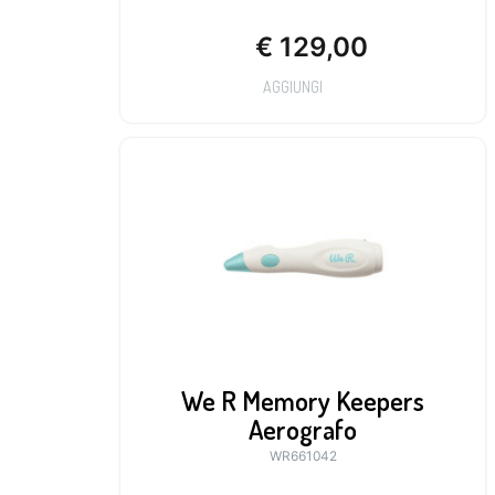
€
129,00
AGGIUNGI
We R Memory Keepers
Aerografo
WR661042