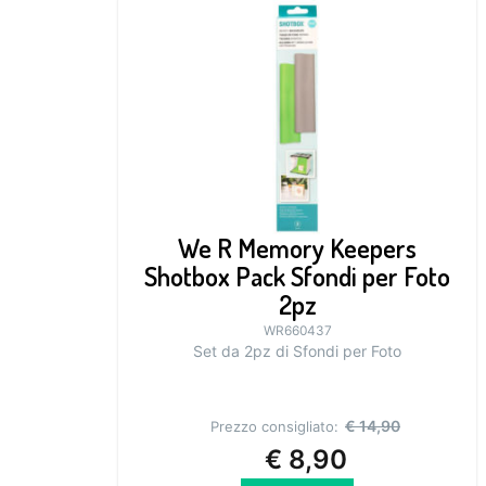
We R Memory Keepers
Shotbox Pack Sfondi per Foto
2pz
WR660437
Set da 2pz di Sfondi per Foto
€
14,90
Prezzo consigliato:
€
8,90