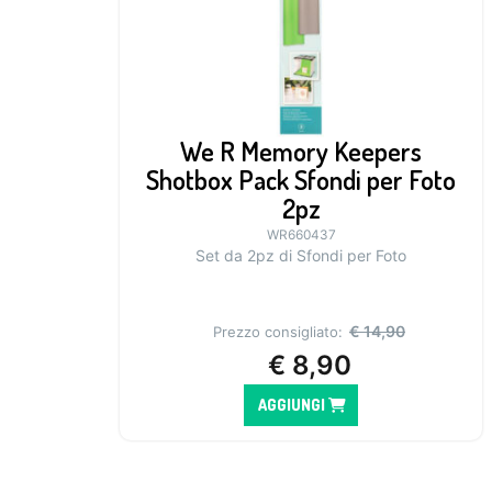
We R Memory Keepers
Shotbox Pack Sfondi per Foto
2pz
WR660437
Set da 2pz di Sfondi per Foto
€
14,90
Prezzo consigliato:
€
8,90
AGGIUNGI