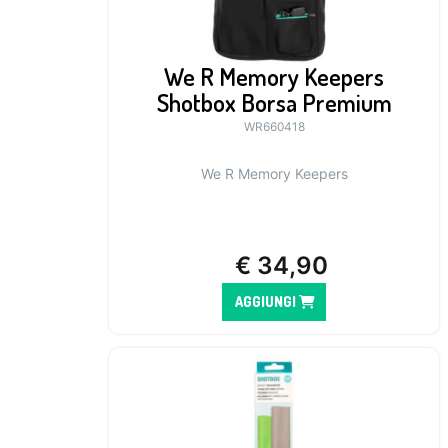
We R Memory Keepers
Shotbox Borsa Premium
WR660418
We R Memory Keepers
€
34,90
AGGIUNGI