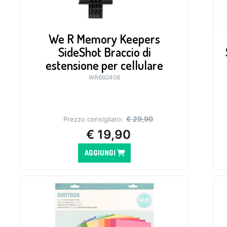
We R Memory Keepers
SideShot Braccio di
estensione per cellulare
WR660408
€
29,90
Prezzo consigliato:
€
19,90
AGGIUNGI