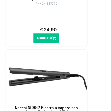
RI-NC-1387779
€
24,90
AGGIUNGI
Necchi NC692 Piastra a vapore con