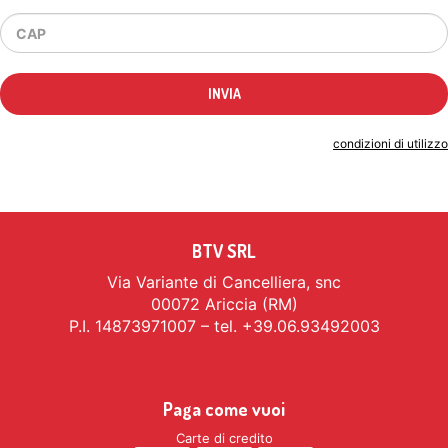
Indicando il tuo indirizzo email accetti le
condizioni di utilizzo
BTV SRL
Via Variante di Cancelliera, snc
00072 Ariccia (RM)
P.I. 14873971007 – tel. +39.06.93492003
Paga come vuoi
Carte di credito