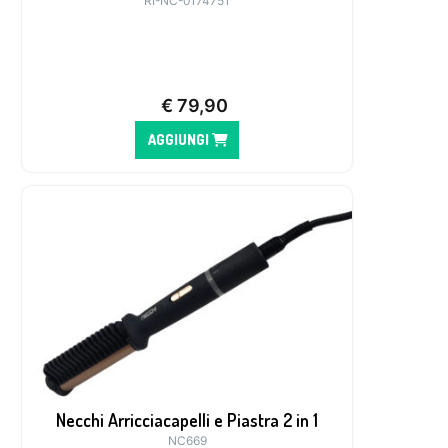
RI-NC-0174751
€
79,90
AGGIUNGI
Necchi Arricciacapelli e Piastra 2 in 1
NC669