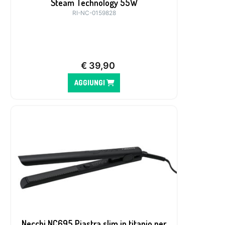
Steam Technology 55W
RI-NC-0159828
€
39,90
AGGIUNGI
Necchi NC695 Piastra slim in titanio per