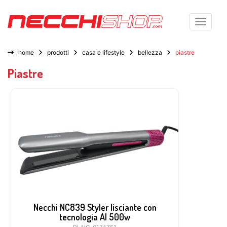
Toggle n
home
prodotti
casa e lifestyle
bellezza
piastre
Piastre
Necchi NC839 Styler lisciante con
tecnologia AI 500w