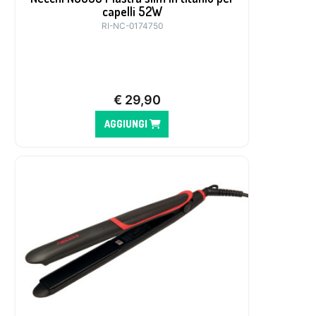
capelli 52W
RI-NC-0174750
€
29,90
AGGIUNGI