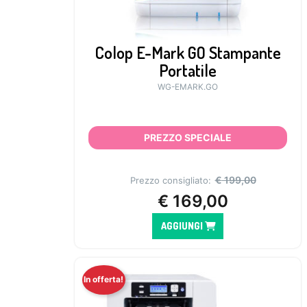
Colop E-Mark GO Stampante
Portatile
WG-EMARK.GO
PREZZO SPECIALE
€
199,00
Prezzo consigliato:
€
169,00
AGGIUNGI
In offerta!