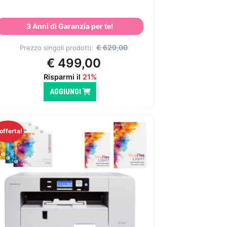
3 Anni di Garanzia per te!
€
629,00
Prezzo singoli prodotti:
€
499,00
Risparmi il
21%
AGGIUNGI
 offerta!