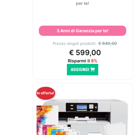
per te!
3 Anni di Garanzia per te!
€
649,00
Prezzo singoli prodotti:
€
599,00
Risparmi il
8%
AGGIUNGI
In offerta!