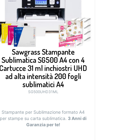
Sawgrass Stampante
Sublimatica SG500 A4 con 4
Cartucce 31 ml inchiostri UHD
ad alta intensità 200 fogli
sublimatici A4
SG500UHD31ML
Stampante per Sublimazione formato A4
per stampe su carta sublimatica.
3 Anni di
Garanzia per te!