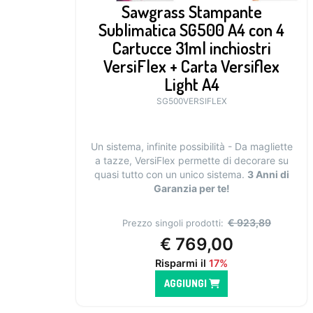
Sawgrass Stampante
Sublimatica SG500 A4 con 4
Cartucce 31ml inchiostri
VersiFlex + Carta Versiflex
Light A4
SG500VERSIFLEX
Un sistema, infinite possibilità - Da magliette
a tazze, VersiFlex permette di decorare su
quasi tutto con un unico sistema.
3 Anni di
Garanzia per te!
€
923,89
Prezzo singoli prodotti:
€
769,00
Risparmi il
17%
AGGIUNGI