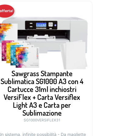
 offerta!
Sawgrass Stampante
Sublimatica SG1000 A3 con 4
Cartucce 31ml inchiostri
VersiFlex + Carta Versiflex
Light A3 e Carta per
Sublimazione
SG1000VERSIFLEX31
n sistema, infinite possibilità - Da magliette