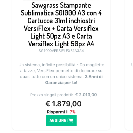
Sawgrass Stampante
Sublimatica SG1000 A3 con 4
Cartucce 31ml inchiostri
VersiFlex + Carta Versiflex
Light 50pz A3 e Carta
Versiflex Light 50pz A4
SG1000VERSIFLEX31A3A4
Un sistema, infinite possibilità - Da magliette
U
a tazze, VersiFlex permette di decorare su
quasi tutto con un unico sistema.
3 Anni di
Garanzia per te!
€
2.013,00
Prezzo singoli prodotti:
€
1.879,00
Risparmi il
7%
AGGIUNGI