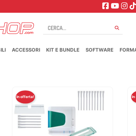
LI
ACCESSORI
KIT E BUNDLE
SOFTWARE
FORM
In offerta!
In