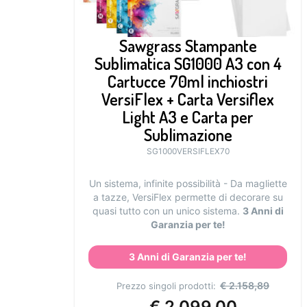
Sawgrass Stampante
Sublimatica SG1000 A3 con 4
Cartucce 70ml inchiostri
VersiFlex + Carta Versiflex
Light A3 e Carta per
Sublimazione
SG1000VERSIFLEX70
Un sistema, infinite possibilità - Da magliette
a tazze, VersiFlex permette di decorare su
quasi tutto con un unico sistema.
3 Anni di
Garanzia per te!
3 Anni di Garanzia per te!
€
2.158,89
Prezzo singoli prodotti:
€
2.099,00