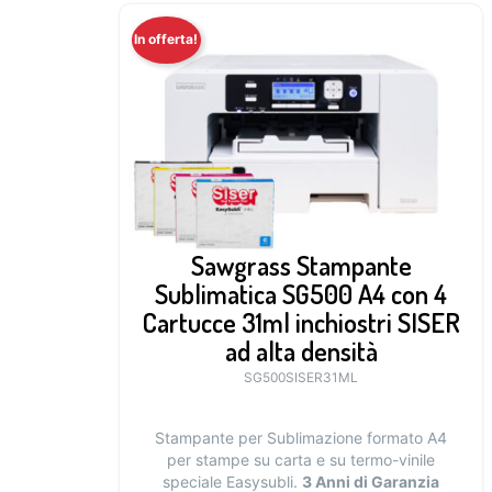
In offerta!
Sawgrass Stampante
Sublimatica SG500 A4 con 4
Cartucce 31ml inchiostri SISER
ad alta densità
SG500SISER31ML
Stampante per Sublimazione formato A4
per stampe su carta e su termo-vinile
speciale Easysubli.
3 Anni di Garanzia