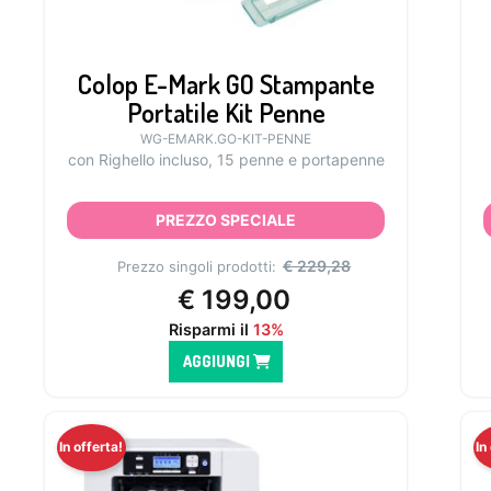
Colop E-Mark GO Stampante
Portatile Kit Penne
WG-EMARK.GO-KIT-PENNE
con Righello incluso, 15 penne e portapenne
PREZZO SPECIALE
€
229,28
Prezzo singoli prodotti:
€
199,00
Risparmi il
13%
AGGIUNGI
In offerta!
In