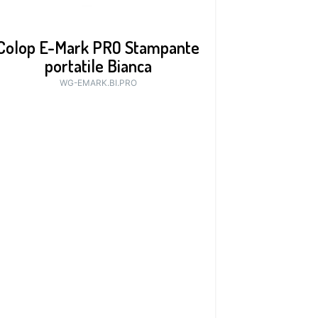
Colop E-Mark PRO Stampante
portatile Bianca
WG-EMARK.BI.PRO