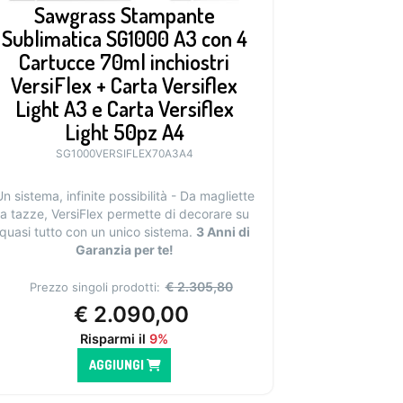
Sawgrass Stampante
Sublimatica SG1000 A3 con 4
Cartucce 70ml inchiostri
VersiFlex + Carta Versiflex
Light A3 e Carta Versiflex
Light 50pz A4
SG1000VERSIFLEX70A3A4
n sistema, infinite possibilità - Da magliette
a tazze, VersiFlex permette di decorare su
quasi tutto con un unico sistema.
3 Anni di
Garanzia per te!
€
2.305,80
Prezzo singoli prodotti:
€
2.090,00
Risparmi il
9%
AGGIUNGI