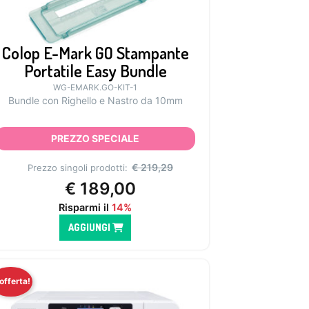
Colop E-Mark GO Stampante
Portatile Easy Bundle
WG-EMARK.GO-KIT-1
Bundle con Righello e Nastro da 10mm
PREZZO SPECIALE
€
219,29
Prezzo singoli prodotti:
€
189,00
Risparmi il
14%
AGGIUNGI
 offerta!