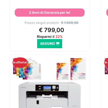
3 Anni di Garanzia per te!
€
1.028,00
Prezzo singoli prodotti:
€
799,00
Risparmi il
22%
AGGIUNGI
In offerta!
In