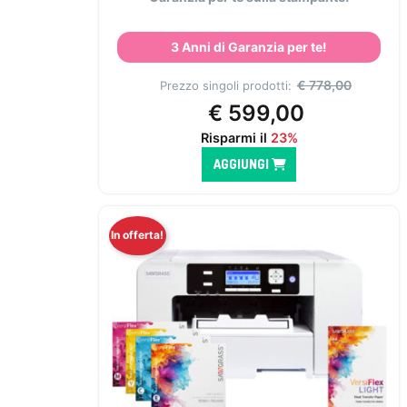
3 Anni di Garanzia per te!
€
778,00
Prezzo singoli prodotti:
€
599,00
Risparmi il
23%
AGGIUNGI
In offerta!