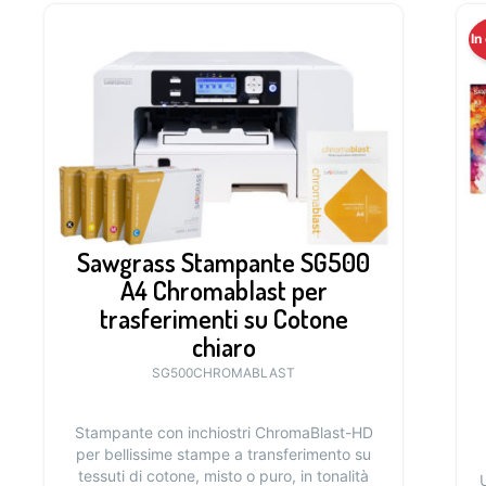
In
Sawgrass Stampante SG500
A4 Chromablast per
trasferimenti su Cotone
chiaro
SG500CHROMABLAST
Stampante con inchiostri ChromaBlast-HD
per bellissime stampe a transferimento su
tessuti di cotone, misto o puro, in tonalità
U