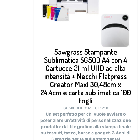
Sawgrass Stampante
Sublimatica SG500 A4 con 4
Cartucce 31 ml UHD ad alta
intensità + Necchi Flatpress
Creator Maxi 30,48cm x
24,4cm e carta sublimatica 100
fogli
SG500UHD31ML-CF1210
Un set perfetto per chi vuole avviare o
potenziare un’attività di personalizzazione
prodotto: dal file grafico alla stampa finale
su tessuti, tazze, borse e gadget.
3 Anni di
Garanzia per te sulla stampante!