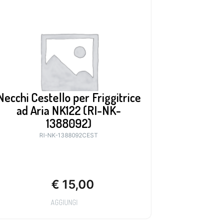
Necchi Cestello per Friggitrice
ad Aria NK122 (RI-NK-
1388092)
RI-NK-1388092CEST
€
15,00
AGGIUNGI