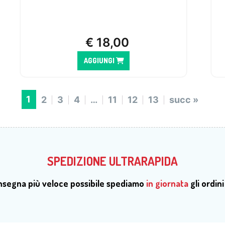
€
18,00
AGGIUNGI
1
2
3
4
…
11
12
13
succ »
SPEDIZIONE ULTRARAPIDA
onsegna più veloce possibile spediamo
in giornata
gli ordini