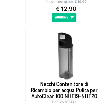
€
19,90
Prezzo consigliato:
€
12,90
AGGIUNGI
Necchi Contenitore di
Ricambio per acqua Pulita per
AutoClean 100 NHF19-NHF20
NHF19-CWTASSY