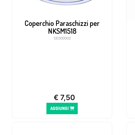
Coperchio Paraschizzi per
NKSM1518
SE000002
€
7,50
AGGIUNGI