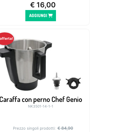
€
16,00
AGGIUNGI
 offerta!
Caraffa con perno Chef Genio
NK3501-14-1-1
€
84,90
Prezzo singoli prodotti: