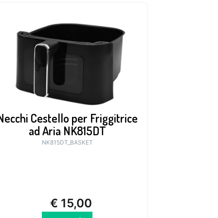
Necchi Cestello per Friggitrice
ad Aria NK815DT
NK815DT_BASKET
€
15,00