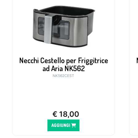
Necchi Cestello per Friggitrice
ad Aria NK562
NK562CEST
€
18,00
AGGIUNGI