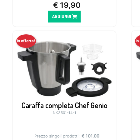
€
19,90
AGGIUNGI
In offerta!
In
Caraffa completa Chef Genio
NK3501-14-1
€
101,00
Prezzo singoli prodotti: