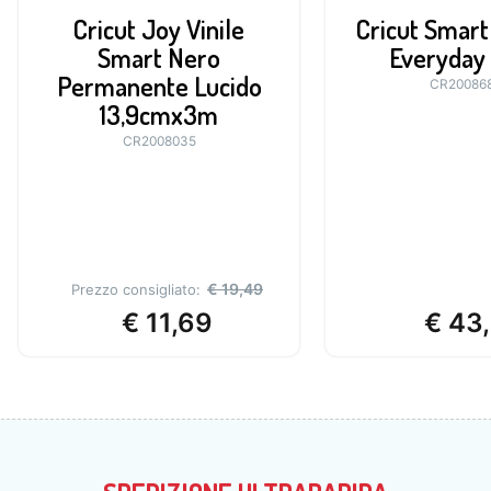
Cricut Joy Vinile
Cricut Smart
Smart Nero
Everyday
Permanente Lucido
CR20086
13,9cmx3m
CR2008035
€
19,49
Prezzo consigliato:
€
11,69
€
43