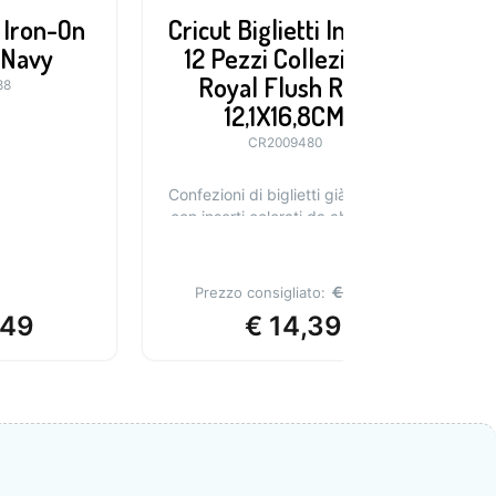
 Iron-On
Cricut Biglietti Inserto
C
 Navy
12 Pezzi Collezione
Royal Flush R40
88
12,1X16,8CM
CR2009480
Confezioni di biglietti già piegati
con inserti colorati da abbinare.
Per tutti i plotter Cricut.
€
23,99
Prezzo consigliato:
,49
€
14,39