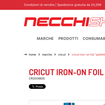
Condizioni di vendita
| Spedizione gratuita da 20,00€
MARCHE
PRODOTTI
CONSUMABI
home
marche
cricut
cricut iron-on foil “paillet
CRICUT IRON-ON FOIL
CR2006625