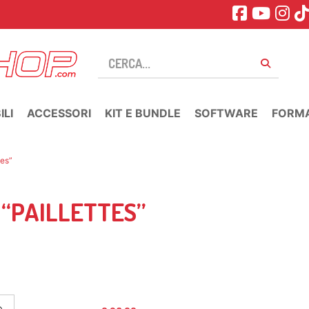
LI
ACCESSORI
KIT E BUNDLE
SOFTWARE
FORM
tes”
 “PAILLETTES”