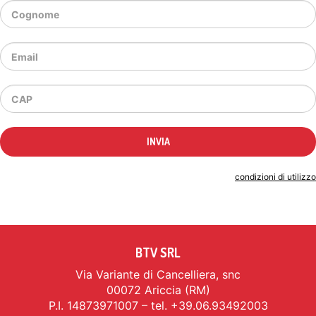
Indicando il tuo indirizzo email accetti le
condizioni di utilizzo
BTV SRL
Via Variante di Cancelliera, snc
00072 Ariccia (RM)
P.I. 14873971007 – tel. +39.06.93492003