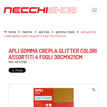
Toggle n
home
marche
apli kids
gomma crepla
apli gomma
crepla glitter colori assortiti 4 fogli 30cmx21cm
APLI GOMMA CREPLA GLITTER COLORI
ASSORTITI 4 FOGLI 30CMX21CM
WG-A012785
🔍