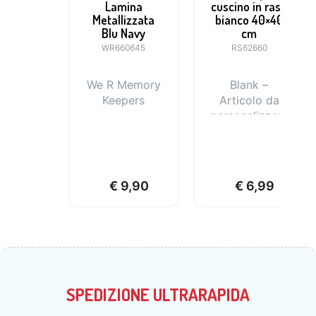
Lamina
cuscino in raso
Metallizzata
bianco 40×40
Blu Navy
cm
WR660645
RS62660
We R Memory
Blank –
Keepers
Articolo da
personalizzare
€
9,90
€
6,99
SPEDIZIONE ULTRARAPIDA