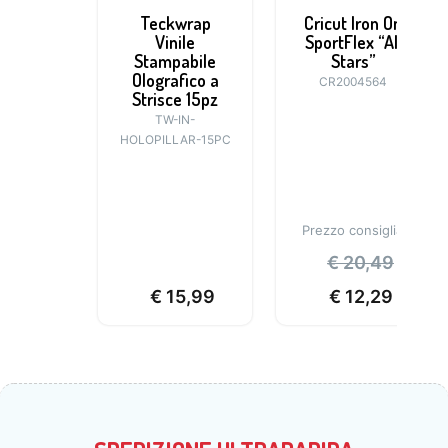
Teckwrap
Cricut Iron On
Vinile
SportFlex “All
Stampabile
Stars”
Olografico a
CR2004564
Strisce 15pz
TW-IN-
HOLOPILLAR-15PC
Prezzo consigliato:
€
20,49
€
15,99
€
12,29