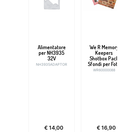
Alimentatore
We R Memory
per NH3935
Keepers
32V
Shotbox Pack
Sfondi per Foto
NH3935ADAPTOR
WR60000088
€
14,00
€
16,90