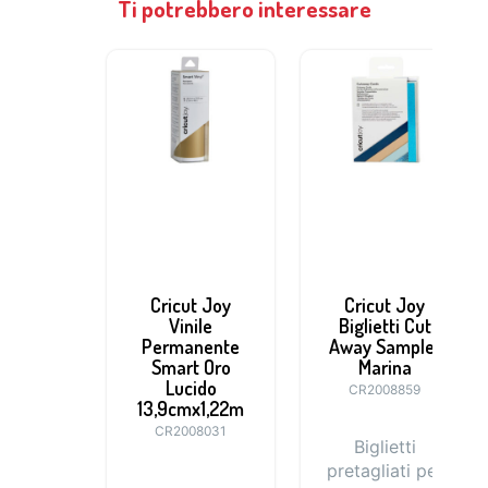
Ti potrebbero interessare
Cricut Joy
Cricut Joy
Vinile
Biglietti Cut
Permanente
Away Sampler
Smart Oro
Marina
Lucido
CR2008859
13,9cmx1,22m
CR2008031
Biglietti
pretagliati per