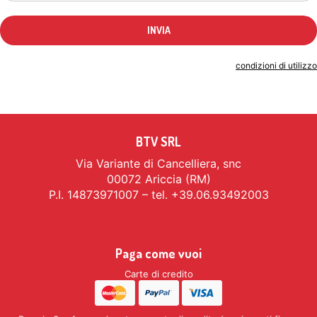
Indicando il tuo indirizzo email accetti le
condizioni di utilizzo
BTV SRL
Via Variante di Cancelliera, snc
00072 Ariccia (RM)
P.I. 14873971007 – tel. +39.06.93492003
Paga come vuoi
Carte di credito