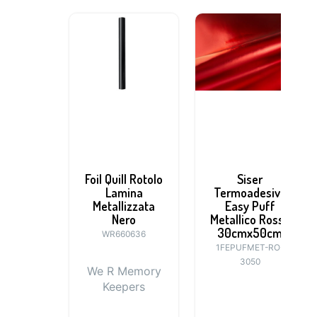
Foil Quill Rotolo
Siser
Lamina
Termoadesivo
Metallizzata
Easy Puff
Nero
Metallico Rosso
30cmx50cm
WR660636
1FEPUFMET-RO-
3050
We R Memory
Keepers