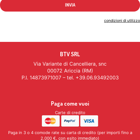
Indicando il tuo indirizzo email accetti le
condizioni di utilizzo
BTV SRL
Via Variante di Cancelliera, snc
00072 Ariccia (RM)
P.I. 14873971007 – tel. +39.06.93492003
Paga come vuoi
Carte di credito
Paga in 3 o 4 comode rate su carta di credito (per importi fino a
2.000 €, con esito immediato)