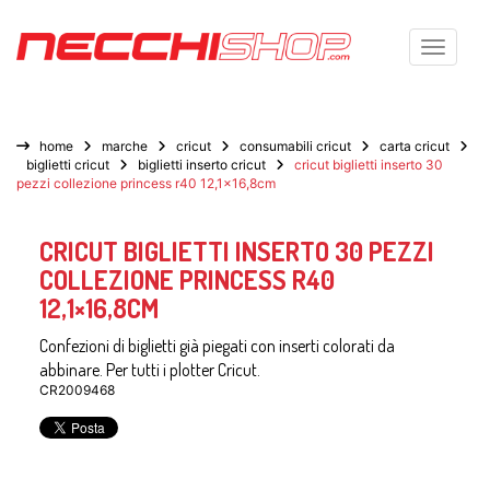
Toggle n
home
marche
cricut
consumabili cricut
carta cricut
biglietti cricut
biglietti inserto cricut
cricut biglietti inserto 30
pezzi collezione princess r40 12,1×16,8cm
CRICUT BIGLIETTI INSERTO 30 PEZZI
COLLEZIONE PRINCESS R40
12,1×16,8CM
Confezioni di biglietti già piegati con inserti colorati da
abbinare. Per tutti i plotter Cricut.
CR2009468