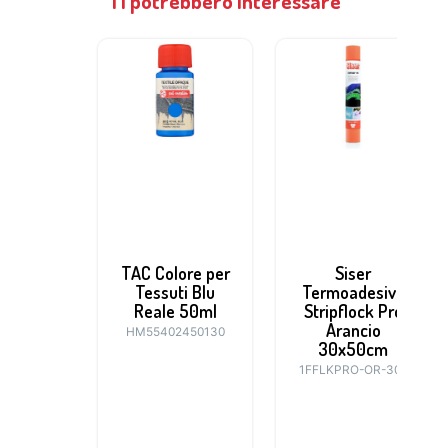
Ti potrebbero interessare
TAC Colore per
Siser
Tessuti Blu
Termoadesivo
Reale 50ml
Stripflock Pro
Arancio
HM55402450130
30x50cm
1FFLKPRO-OR-305