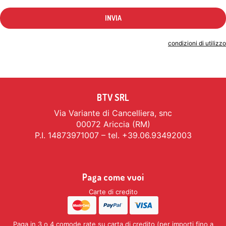
Indicando il tuo indirizzo email accetti le
condizioni di utilizzo
BTV SRL
Via Variante di Cancelliera, snc
00072 Ariccia (RM)
P.I. 14873971007 – tel. +39.06.93492003
Paga come vuoi
Carte di credito
Paga in 3 o 4 comode rate su carta di credito (per importi fino a