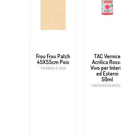
Frou Frou Patch
TAC Vernice
45X55cm Pois
Acrilica Rosso
Vivo per Interni
FR4606-0-409
ed Esterni
50ml
HM55423430230