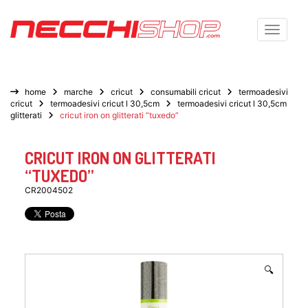
Toggle n
home
marche
cricut
consumabili cricut
termoadesivi
cricut
termoadesivi cricut l 30,5cm
termoadesivi cricut l 30,5cm
glitterati
cricut iron on glitterati “tuxedo”
CRICUT IRON ON GLITTERATI
“TUXEDO”
CR2004502
🔍