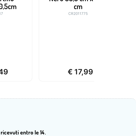
0,5cm
cm
17
CR2011775
49
€
17,99
 ricevuti entro le 14.