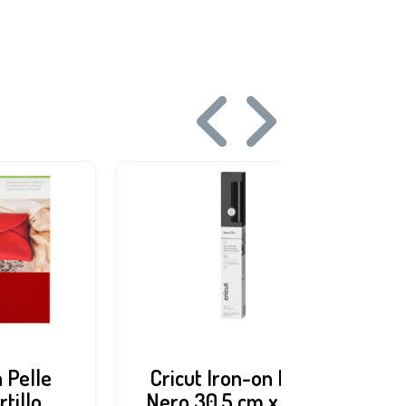
a Pelle
Cricut Iron-on Puff
tillo
Nero 30,5 cm x 48,3