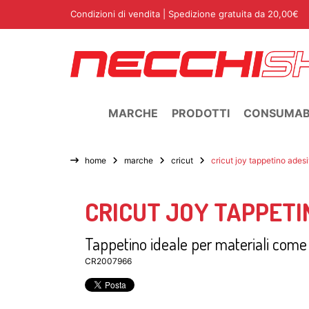
Condizioni di vendita
| Spedizione gratuita da 20,00€
MARCHE
PRODOTTI
CONSUMABI
home
marche
cricut
cricut joy tappetino ades
CRICUT JOY TAPPETIN
Tappetino ideale per materiali come l
CR2007966