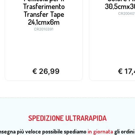
Trasferimento
30,5cmx3
Transfer Tape
CR20040
24,1cmx6m
CR2010391
€
26,99
€
17,
SPEDIZIONE ULTRARAPIDA
onsegna più veloce possibile spediamo
in giornata
gli ordini