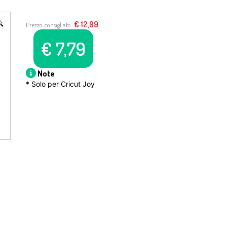

€
12,99
Prezzo consigliato:
€
7,79
Note
* Solo per Cricut Joy