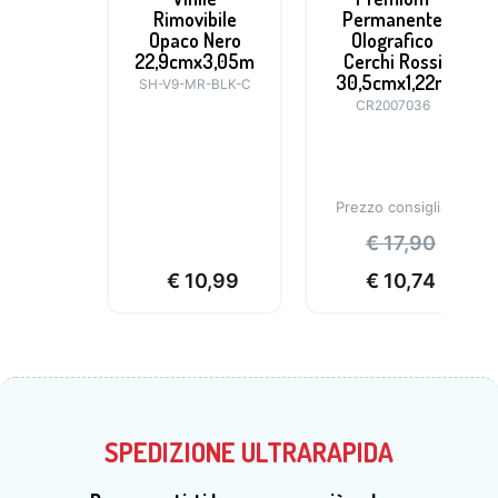
Rimovibile
Permanente
Opaco Nero
Olografico
22,9cmx3,05m
Cerchi Rossi
30,5cmx1,22m
SH-V9-MR-BLK-C
CR2007036
Prezzo consigliato:
€
17,90
€
10,99
€
10,74
SPEDIZIONE ULTRARAPIDA