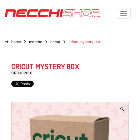
Toggle n
home
marche
cricut
cricut mystery box
CRICUT MYSTERY BOX
CR8002610
🔍