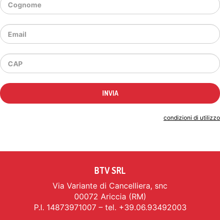
Indicando il tuo indirizzo email accetti le
condizioni di utilizzo
BTV SRL
Via Variante di Cancelliera, snc
00072 Ariccia (RM)
P.I. 14873971007 – tel. +39.06.93492003