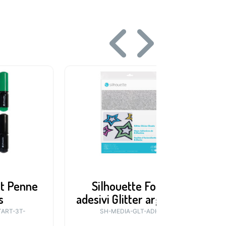
it Penne
Silhouette Fogli
s
adesivi Glitter argento
TART-3T-
SH-MEDIA-GLT-ADH