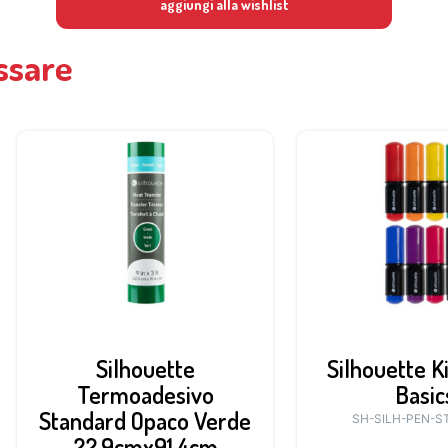
aggiungi alla wishlist
ssare
Silhouette
Silhouette K
Termoadesivo
Basic
Standard Opaco Verde
SH-SILH-PEN-S
22,9cmx91,4cm