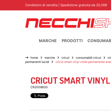
Condizioni di vendita
| Spedizione gratuita da 20,00€
MARCHE
PRODOTTI
CONSUMABI
home
marche
cricut
consumabili cricut
vi
permanenti lucidi
cricut smart vinyl vinile permanente a
CRICUT SMART VINY
CR2008630