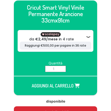
Cricut Smart Vinyl Vinile
Permanente Arancione
33cmx91cm
Quantità
AGGIUNGI AL CARRELLO
disponibile