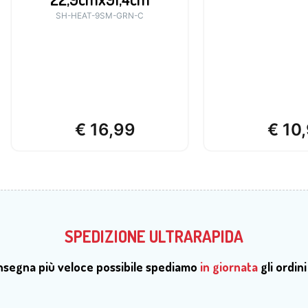
SH-HEAT-9SM-GRN-C
€
16,99
€
10,
SPEDIZIONE ULTRARAPIDA
onsegna più veloce possibile spediamo
in giornata
gli ordini