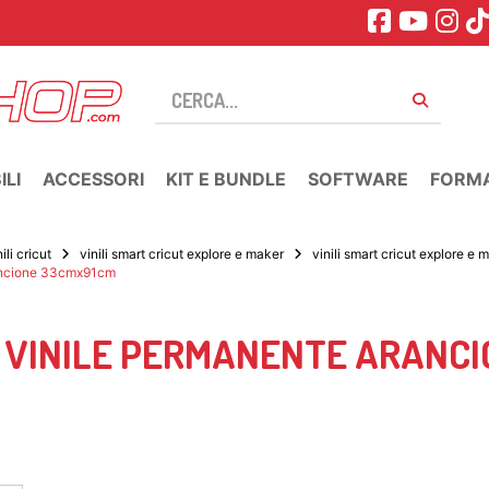
LI
ACCESSORI
KIT E BUNDLE
SOFTWARE
FORM
nili cricut
vinili smart cricut explore e maker
vinili smart cricut explore e
rancione 33cmx91cm
L VINILE PERMANENTE ARANC