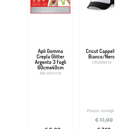
Apli Gomma
Cricut Cappello
Crepla Glitter
Bianco/Nero
Argento 3 fogli
CR2009419
60cmx40cm
WG-A013176
Prezzo consigliato:
€
11,99