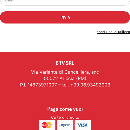
Indicando il tuo indirizzo email accetti le
condizioni di utilizzo
BTV SRL
Via Variante di Cancelliera, snc
00072 Ariccia (RM)
P.I. 14873971007 – tel. +39.06.93492003
Paga come vuoi
Carte di credito