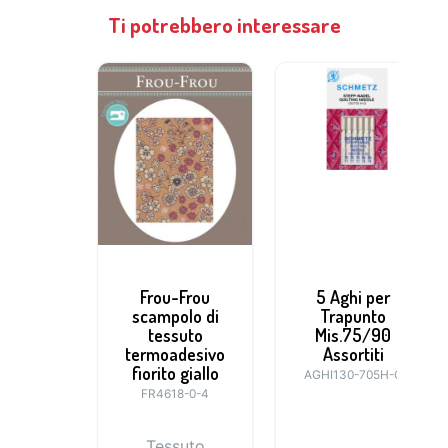
Ti potrebbero interessare
Frou-Frou
5 Aghi per
scampolo di
Trapunto
tessuto
Mis.75/90
termoadesivo
Assortiti
fiorito giallo
AGHI130-705H-Q
FR4618-0-4
Tessuto