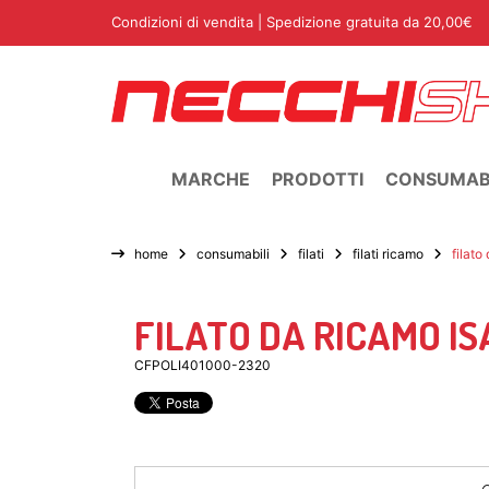
Condizioni di vendita
| Spedizione gratuita da 20,00€
MARCHE
PRODOTTI
CONSUMABI
home
consumabili
filati
filati ricamo
filat
FILATO DA RICAMO I
CFPOLI401000-2320