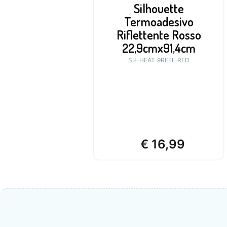
Silhouette
Termoadesivo
Riflettente Rosso
22,9cmx91,4cm
SH-HEAT-9REFL-RED
€
16,99