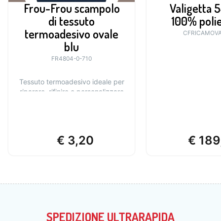
Frou-Frou scampolo
Valigetta 54
di tessuto
100% poli
termoadesivo ovale
CFRICAMOVA
blu
FR4804-0-710
Tessuto termoadesivo ideale per
riparare, rifinire e personalizzare
le tue creazioni.
€
3,20
€
189
SPEDIZIONE ULTRARAPIDA