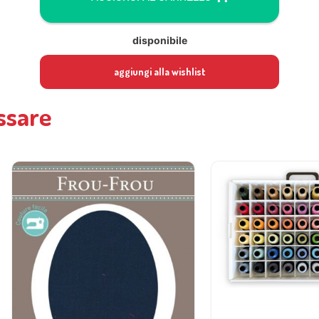
disponibile
aggiungi alla wishlist
ssare