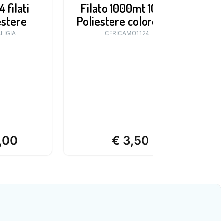
 filati
Filato 1000mt 100%
C
estere
Poliestere colore 1124
LIGIA
CFRICAMO1124
,00
€
3,50