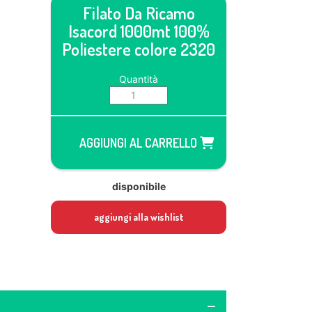
Filato Da Ricamo
Isacord 1000mt 100%
Poliestere colore 2320
Quantità
AGGIUNGI AL CARRELLO
disponibile
aggiungi alla wishlist