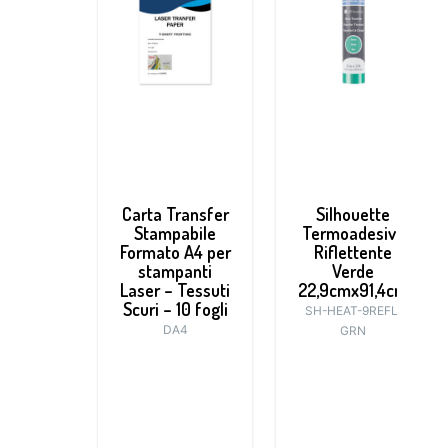
Carta Transfer
Silhouette
Stampabile
Termoadesivo
Formato A4 per
Riflettente
stampanti
Verde
Laser – Tessuti
22,9cmx91,4cm
Scuri – 10 fogli
SH-HEAT-9REFL-
DA4
GRN