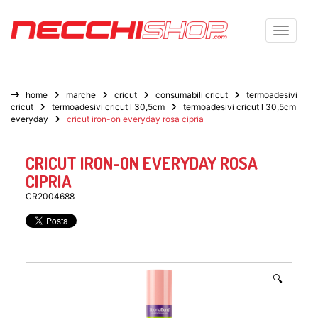
Toggle n
home
marche
cricut
consumabili cricut
termoadesivi
cricut
termoadesivi cricut l 30,5cm
termoadesivi cricut l 30,5cm
everyday
cricut iron-on everyday rosa cipria
CRICUT IRON-ON EVERYDAY ROSA
CIPRIA
CR2004688
🔍