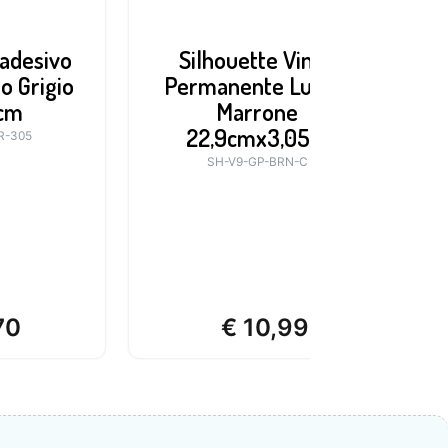
adesivo
Silhouette Vinile
C
o Grigio
Permanente Lucido
cm
Marrone
22,9cmx3,05m
R-305
SH-V9-GP-BRN-C
70
€
10,99