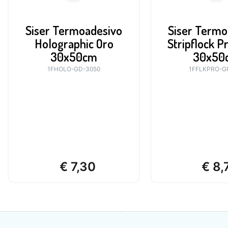
Siser Termoadesivo
Siser Termo
Holographic Oro
Stripflock Pr
30x50cm
30x50
1FHOLO-GD-3050
1FFLKPRO-G
€
7,30
€
8,