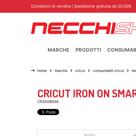
Condizioni di vendita
| Spedizione gratuita da 20,00€
MARCHE
PRODOTTI
CONSUMABI
home
marche
cricut
consumabili cricut
te
CRICUT IRON ON SMA
CR2008059