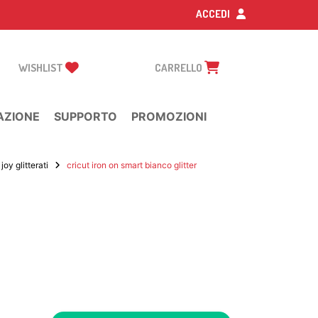
ACCEDI
WISHLIST
CARRELLO
AZIONE
SUPPORTO
PROMOZIONI
oy glitterati
cricut iron on smart bianco glitter