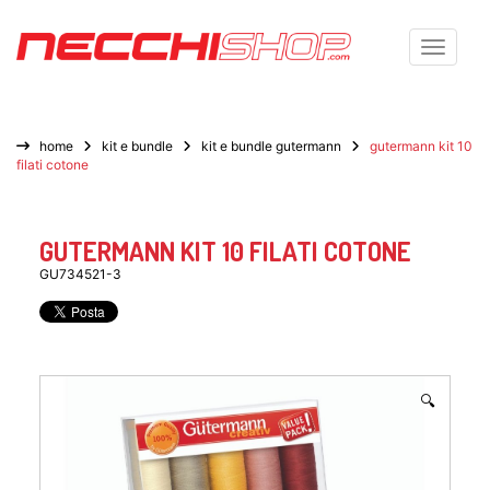
Toggle n
home
kit e bundle
kit e bundle gutermann
gutermann kit 10
filati cotone
GUTERMANN KIT 10 FILATI COTONE
GU734521-3
🔍