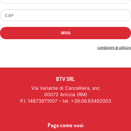
Indicando il tuo indirizzo email accetti le
condizioni di utilizzo
BTV SRL
Via Variante di Cancelliera, snc
00072 Ariccia (RM)
P.I. 14873971007 – tel. +39.06.93492003
Paga come vuoi