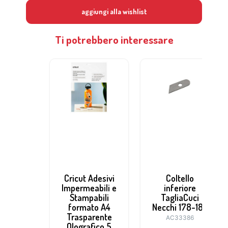
aggiungi alla wishlist
Ti potrebbero interessare
Cricut Adesivi
Coltello
Impermeabili e
inferiore
Stampabili
TagliaCuci
formato A4
Necchi 178-184
Trasparente
AC33386
Olografico 5