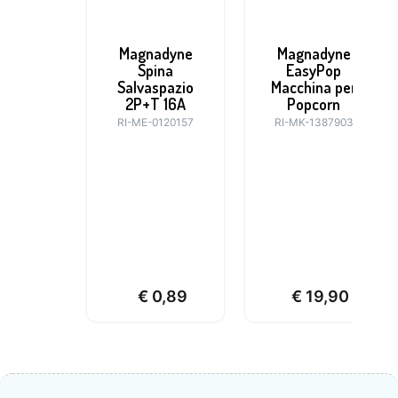
Magnadyne
Magnadyne
Spina
EasyPop
Salvaspazio
Macchina per
2P+T 16A
Popcorn
RI-ME-0120157
RI-MK-1387903
€
0,89
€
19,90