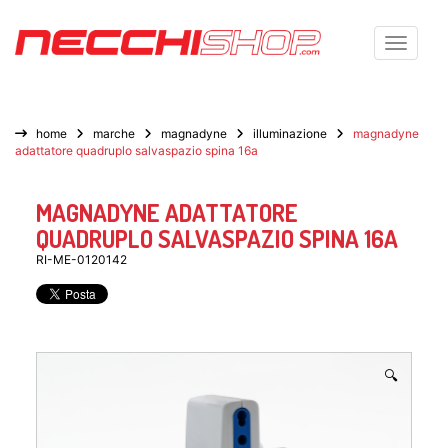
Toggle n
home
marche
magnadyne
illuminazione
magnadyne
adattatore quadruplo salvaspazio spina 16a
MAGNADYNE ADATTATORE
QUADRUPLO SALVASPAZIO SPINA 16A
RI-ME-0120142
🔍