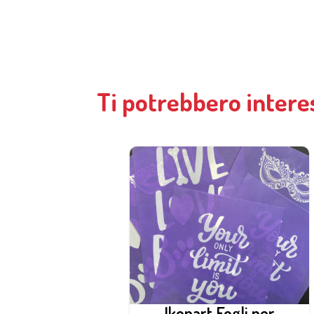
Ti potrebbero intere
Ikonart Fogli per