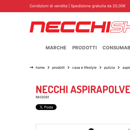
Condizioni di vendita
| Spedizione gratuita da 20,00€
MARCHE
PRODOTTI
CONSUMABI
home
prodotti
casa e lifestyle
pulizia
aspi
NECCHI ASPIRAPOLV
NH3061