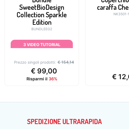
SweetBioDesign
caraffa Che
Collection Sparkle
NK3501-
Edition
BUNDLEEG2
3 VIDEO TUTORIAL
ESCLUSIVI E GUIDA DIGITALE
INCLUSI NEL PREZZO
€
154,14
Prezzo singoli prodotti:
€
99,00
€
12,
Risparmi il
36%
SPEDIZIONE ULTRARAPIDA