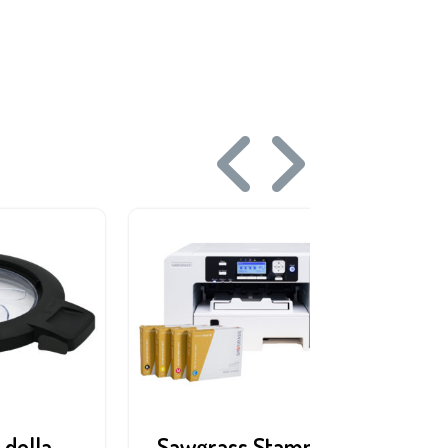
 della
Sawgrass Stampante