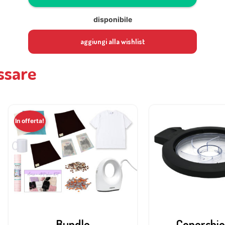
disponibile
aggiungi alla wishlist
ssare
In offerta!
Bundle
Coperchio