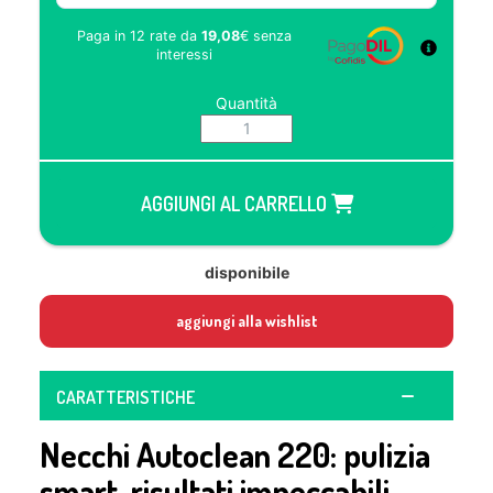
Paga in 12 rate da
19,08
€
senza
interessi
Quantità
AGGIUNGI AL CARRELLO
disponibile
aggiungi alla wishlist
CARATTERISTICHE
Necchi Autoclean 220: pulizia
smart, risultati impeccabili