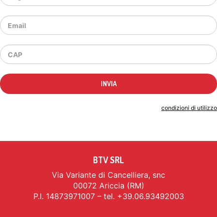
Indicando il tuo indirizzo email accetti le
condizioni di utilizzo
BTV SRL
Via Variante di Cancelliera, snc
00072 Ariccia (RM)
P.I. 14873971007 – tel. +39.06.93492003