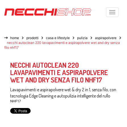
Toggle n
home
prodotti
casa e lifestyle
pulizia
aspirapolvere
necchi autoclean 220 lavapavimenti e aspirapolvere wet and dry senza
filo nhf17
NECCHI AUTOCLEAN 220
LAVAPAVIMENTI E ASPIRAPOLVERE
WET AND DRY SENZA FILO NHF17
Lavapavimenti e aspirapolvere wet & dry 2 in 1, senza filo, con
tecnologia Edge Cleaning e autopulizia intelligente del rullo
NHF17