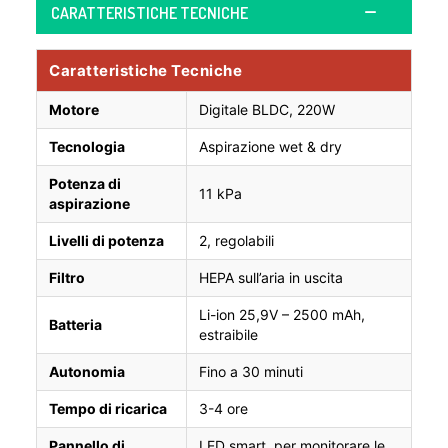
CARATTERISTICHE TECNICHE
Caratteristiche Tecniche
Motore
Digitale BLDC, 220W
Tecnologia
Aspirazione wet & dry
Potenza di
11 kPa
aspirazione
Livelli di potenza
2, regolabili
Filtro
HEPA sull’aria in uscita
Li-ion 25,9V – 2500 mAh,
Batteria
estraibile
Autonomia
Fino a 30 minuti
Tempo di ricarica
3-4 ore
Pannello di
LED smart, per monitorare le