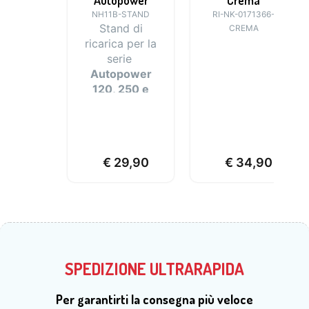
Autopower
Crema
NH11B-STAND
RI-NK-0171366-
Stand di
CREMA
ricarica per la
serie
Autopower
120, 250 e
500
€
29,90
€
34,90
SPEDIZIONE ULTRARAPIDA
Per garantirti la consegna più veloce