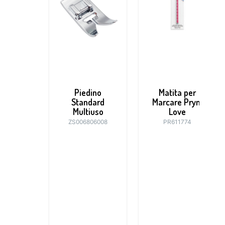
Piedino
Matita per
Standard
Marcare Prym
Multiuso
Love
ZS006806008
PR611774