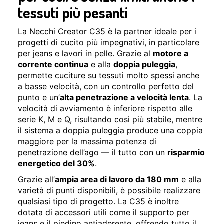
tessuti più pesanti
La Necchi Creator
C35 è la partner ideale per i
progetti
di cucito più impegnativi, in
particolare
per jeans e lavori in
pelle. Grazie al
motore a
corrente continua
e alla
doppia puleggia
,
permette cuciture
su tessuti molto spessi anche
a basse
velocità, con un controllo perfetto del
punto e un’
alta penetrazione a velocità lenta
.
La
velocità di avviamento è inferiore
rispetto alle
serie K, M e Q,
risultando così più stabile, mentre
il
sistema a doppia puleggia produce una
coppia
maggiore per la massima potenza
di
penetrazione dell’ago — il tutto con
un
risparmio
energetico del 30%
.
Gr
azie all’
ampia area di lavoro da 180 mm
e
alla
varietà di punti disponibili, è
possibile realizzare
qualsiasi tipo di
progetto. La C35 è inoltre
dotata di
accessori utili come il supporto per
jeans e il piedino antiaderente,
offrendo tutto il