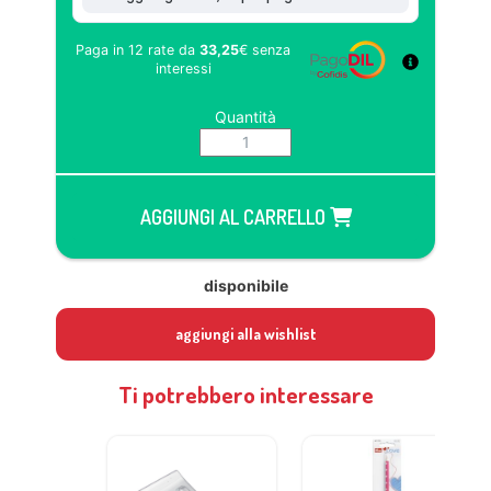
Paga in 12 rate da
33,25
€
senza
interessi
Quantità
AGGIUNGI AL CARRELLO
disponibile
aggiungi alla wishlist
Ti potrebbero interessare