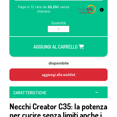
Paga in 12 rate da
33,25
€
senza
interessi
Quantità
AGGIUNGI AL CARRELLO
disponibile
aggiungi alla wishlist
CARATTERISTICHE
Necchi Creator C35: la potenza
per cucire senza limiti anche i