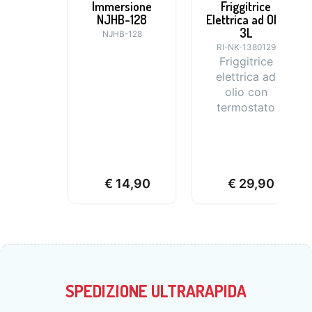
Immersione
Friggitrice
NJHB-128
Elettrica ad Olio
3L
NJHB-128
RI-NK-1380129
Friggitrice
elettrica ad
olio con
termostato
regolabile e
finestra
trasparente
per un
€
14,90
€
29,90
controllo
totale della
cottura
SPEDIZIONE ULTRARAPIDA