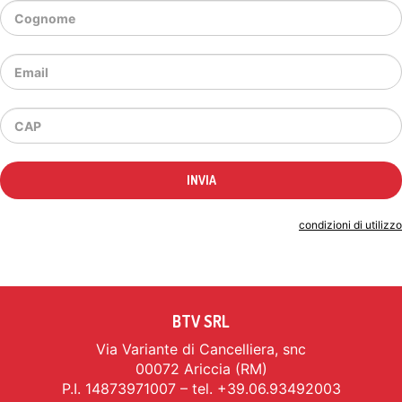
Indicando il tuo indirizzo email accetti le
condizioni di utilizzo
BTV SRL
Via Variante di Cancelliera, snc
00072 Ariccia (RM)
P.I. 14873971007 – tel. +39.06.93492003