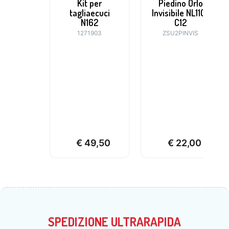
Kit per
Piedino Orlo
tagliaecuci
Invisibile NL11C-
N162
C12
1271903
ZSU2PINVIS
€
49,50
€
22,00
SPEDIZIONE ULTRARAPIDA