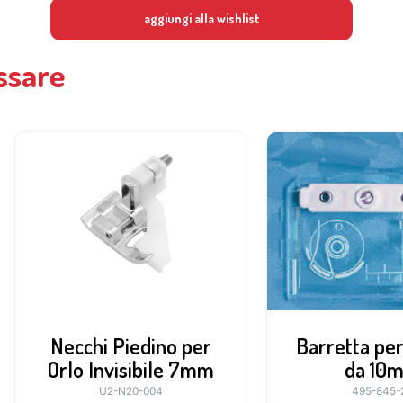
aggiungi alla wishlist
ssare
Necchi Piedino per
Barretta per 
Orlo Invisibile 7mm
da 10
U2-N20-004
495-845-