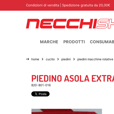
Condizioni di vendita
| Spedizione gratuita da 20,00€
MARCHE
PRODOTTI
CONSUMABI
home
cucito
piedini
piedini macchine rotative
PIEDINO ASOLA EXTR
820-801-016