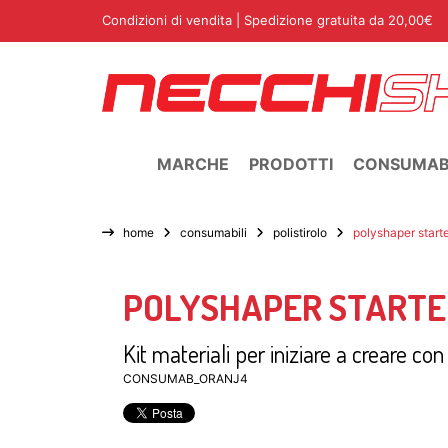
Condizioni di vendita
| Spedizione gratuita da 20,00€
MARCHE
PRODOTTI
CONSUMABI
home
consumabili
polistirolo
polyshaper start
POLYSHAPER STARTE
Kit materiali per iniziare a creare con i
CONSUMAB_ORANJ4