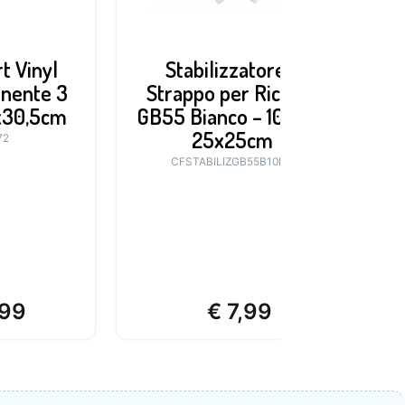
t Vinyl
Stabilizzatore a
anente 3
Strappo per Ricamo
C
mx30,5cm
GB55 Bianco – 10 fogli
F
25x25cm
72
CFSTABILIZGB55B10PC
99
€
7,99