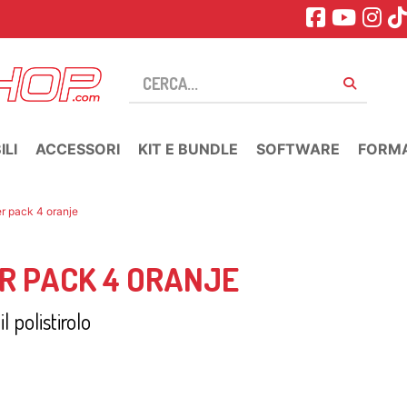
LI
ACCESSORI
KIT E BUNDLE
SOFTWARE
FORM
er pack 4 oranje
R PACK 4 ORANJE
l polistirolo