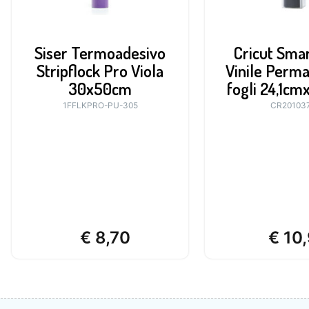
Siser Termoadesivo
Cricut Smar
Stripflock Pro Viola
Vinile Perm
30x50cm
fogli 24,1c
1FFLKPRO-PU-305
CR20103
€
8,70
€
10,